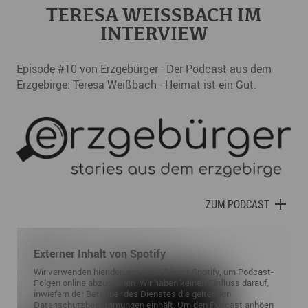
TERESA WEISSBACH IM I
NTERVIEW
Episode #10 von Erzgebürger - Der Podcast aus dem
Erzgebirge: Teresa Weißbach - Heimat ist ein Gut.
ZUM PODCAST
Externer Inhalt von Spotify
Wir verwenden hier den externen Dienst Spotify, um Podcast-
Folgen online abzuspielen. Wir haben keinen Einfluss darauf,
inwiefern der Betreiber des Dienstes die geltenden
Datenschutzbestimmungen einhält. Um den Podcast anhöen