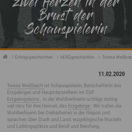
zwei Herzen in der
Brust der
Schauspielerin
Erfolgsgeschichten
hERZgeschichten
Teresa Weißbach
11.02.2020
Teresa Weißbach
ist Schauspielerin, Botschafterin des
Erzgebirges und Hauptdarstellerin im ZDF
Erzgebirgskrimi
. In der Wahlberlinerin schlägt richtig
viel Herz für ihre Heimat, das
Erzgebirge
. Wir trafen die
Wahlberlinerin bei Dreharbeiten in der Region und
sprachen über Stadt und Land, erzgebirgische Wurzeln
und Lieblingsplätze und Beruf und Berufung.