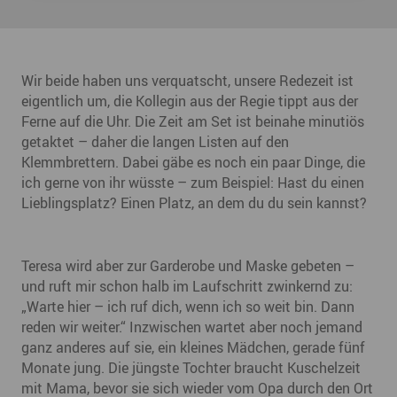
Wir beide haben uns verquatscht, unsere Redezeit ist
eigentlich um, die Kollegin aus der Regie tippt aus der
Ferne auf die Uhr. Die Zeit am Set ist beinahe minutiös
getaktet – daher die langen Listen auf den
Klemmbrettern. Dabei gäbe es noch ein paar Dinge, die
ich gerne von ihr wüsste – zum Beispiel: Hast du einen
Lieblingsplatz? Einen Platz, an dem du du sein kannst?
Teresa wird aber zur Garderobe und Maske gebeten –
und ruft mir schon halb im Laufschritt zwinkernd zu:
„Warte hier – ich ruf dich, wenn ich so weit bin. Dann
reden wir weiter.“ Inzwischen wartet aber noch jemand
ganz anderes auf sie, ein kleines Mädchen, gerade fünf
Monate jung. Die jüngste Tochter braucht Kuschelzeit
mit Mama, bevor sie sich wieder vom Opa durch den Ort