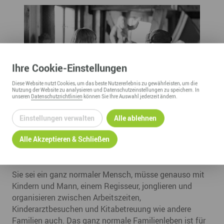
Ihre
Cookie
-Einstellungen
Diese
Website
nutzt Cookies, um das beste Nutzererlebnis zu gewährleisten, um die
Nutzung der
Website
zu analysieren und Datenschutzeinstellungen zu speichern. In
unseren
Datenschutzrichtlinien
können Sie Ihre Auswahl jederzeit ändern.
Einstellungen verwalten
Alle ablehnen
Alle Akzeptieren & Schließen
Sie sei ein ganz normaler Mensch, müsse genauso mit
Kindern und Mann, einem Regisseur, jonglieren und
organisieren zwischen Arbeitszeiten,
Kinderarztbesuchen und Kitabetreuung wie andere
Familien auch. Das ganz normale Familienleben ist für