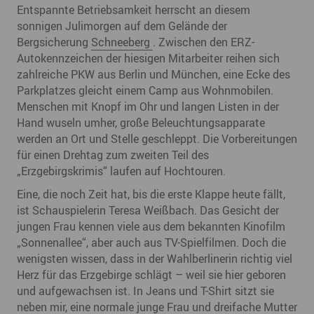
Entspannte Betriebsamkeit herrscht an diesem
sonnigen Julimorgen auf dem Gelände der
Bergsicherung
Schneeberg
. Zwischen den ERZ-
Autokennzeichen der hiesigen Mitarbeiter reihen sich
zahlreiche PKW aus Berlin und München, eine Ecke des
Parkplatzes gleicht einem Camp aus Wohnmobilen.
Menschen mit Knopf im Ohr und langen Listen in der
Hand wuseln umher, große Beleuchtungsapparate
werden an Ort und Stelle geschleppt. Die Vorbereitungen
für einen Drehtag zum zweiten Teil des
„Erzgebirgskrimis“ laufen auf Hochtouren.
Eine, die noch Zeit hat, bis die erste Klappe heute fällt,
ist Schauspielerin Teresa Weißbach. Das Gesicht der
jungen Frau kennen viele aus dem bekannten Kinofilm
„Sonnenallee“, aber auch aus TV-Spielfilmen. Doch die
wenigsten wissen, dass in der Wahlberlinerin richtig viel
Herz für das Erzgebirge schlägt – weil sie hier geboren
und aufgewachsen ist. In Jeans und T-Shirt sitzt sie
neben mir, eine normale junge Frau und dreifache Mutter