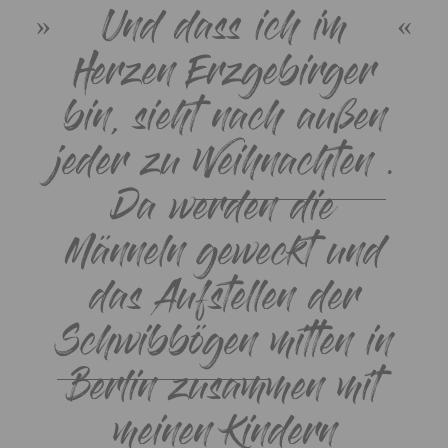
Und dass ich im
Herzen Erzgebirger
bin, sieht nach außen
jeder zu
Weihnachten
.
Da werden die
Männeln geweckt und
das Aufstellen der
Schwibbögen
mitten in
Berlin zusammen mit
meinen Kindern