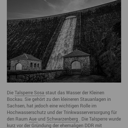
Die
Talsperre Sosa
staut das Wasser der Kleinen
Bockau. Sie gehört zu den kleineren Stauanlagen in
Sachsen, hat jedoch eine wichtigen Rolle im
Hochwasserschutz und der Trinkwasserversorgung für
den Raum
Aue
und
Schwarzenberg
. Die Talsperre wurde
kurz vor der Gründung der ehemaligen DDR mit