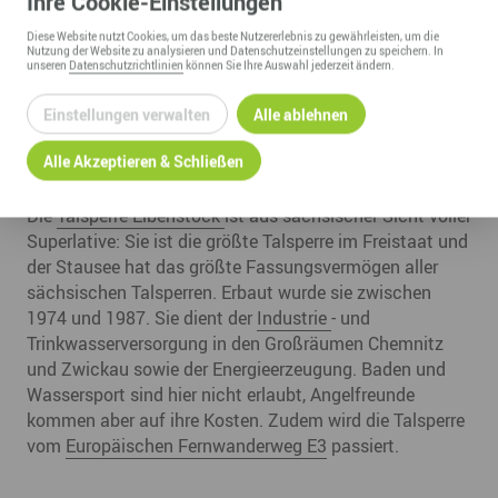
Ihre
Cookie
-Einstellungen
Diese
Website
nutzt Cookies, um das beste Nutzererlebnis zu gewährleisten, um die
Nutzung der
Website
zu analysieren und Datenschutzeinstellungen zu speichern. In
unseren
Datenschutzrichtlinien
können Sie Ihre Auswahl jederzeit ändern.
Einstellungen verwalten
Alle ablehnen
Alle Akzeptieren & Schließen
Die
Talsperre Eibenstock
ist aus sächsischer Sicht voller
Superlative: Sie ist die größte Talsperre im Freistaat und
der Stausee hat das größte Fassungsvermögen aller
sächsischen Talsperren. Erbaut wurde sie zwischen
1974 und 1987. Sie dient der
Industrie
- und
Trinkwasserversorgung in den Großräumen Chemnitz
und Zwickau sowie der Energieerzeugung. Baden und
Wassersport sind hier nicht erlaubt, Angelfreunde
kommen aber auf ihre Kosten. Zudem wird die Talsperre
vom
Europäischen Fernwanderweg E3
passiert.