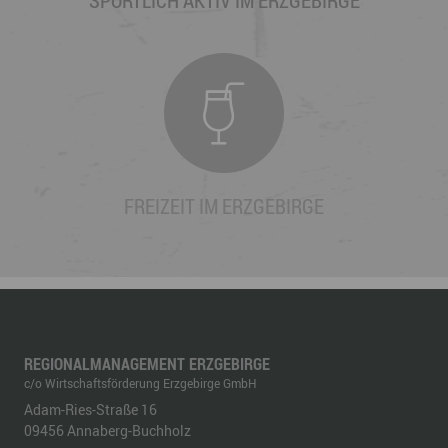
SPORTLICH AKTIV IM ERZGEBIRGE
FREIZEIT IM ERZGEBIRGE
REGIONALMANAGEMENT ERZGEBIRGE
c/o Wirtschaftsförderung Erzgebirge GmbH
Adam-Ries-Straße 16
09456
Annaberg-Buchholz