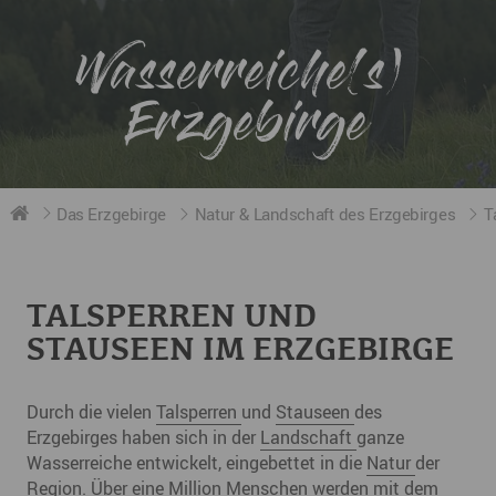
Wasserreiche(s)
Erzgebirge
Das Erzgebirge
Natur & Landschaft des Erzgebirges
T
TALSPERREN UND
STAUSEEN IM ERZGEBIRGE
Durch die vielen
Talsperren
und
Stauseen
des
Erzgebirges haben sich in der
Landschaft
ganze
Wasserreiche entwickelt, eingebettet in die
Natur
der
Region. Über eine Million Menschen werden mit dem