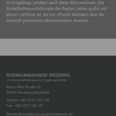
im Erzgebirge, sondern auch deren Miniversionen. Die
Modellbahnausstellungen der Region ziehen große und
kleine Lokführer an, die mit offenen Mündern über die
liebevoll gestalteten Miniaturwelten staunen.
REGIONALMANAGEMENT ERZGEBIRGE
c/o Wirtschaftsförderung Erzgebirge GmbH
Adam-Ries-Straße 16
09456
Annaberg-Buchholz
Telefon:
+49 3733 145 140
Fax:
+49 3733 145 147
kontakt@erzgebirge-gedachtgemacht.de