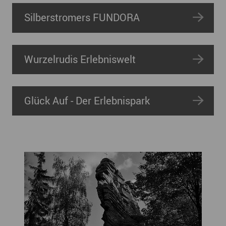
Silberstromers FUNDORA
Wurzelrudis Erlebniswelt
Glück Auf - Der Erlebnispark