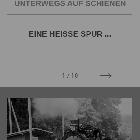
UNTERWEGS AUF SCHIENEN
EINE HEISSE SPUR ...
1
/ 10
S
Von
zah
bun
spa