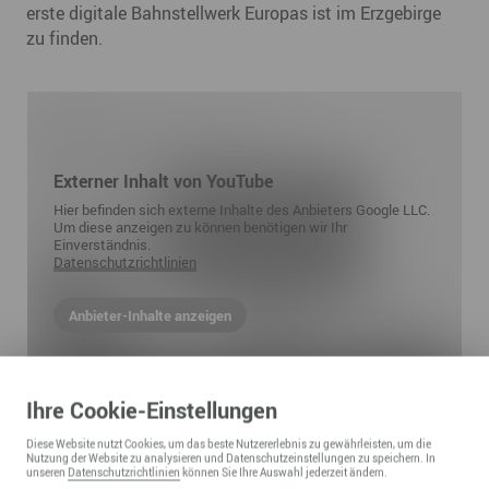
erste digitale Bahnstellwerk Europas ist im Erzgebirge
zu finden.
Externer Inhalt von YouTube
Hier befinden sich externe Inhalte des Anbieters Google LLC.
Um diese anzeigen zu können benötigen wir Ihr
Einverständnis.
Datenschutzrichtlinien
Anbieter-Inhalte anzeigen
Ihre
Cookie
-Einstellungen
Diese
Website
nutzt Cookies, um das beste Nutzererlebnis zu gewährleisten, um die
Nutzung der
Website
zu analysieren und Datenschutzeinstellungen zu speichern. In
unseren
Datenschutzrichtlinien
können Sie Ihre Auswahl jederzeit ändern.