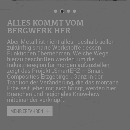
VON COBALTBLAU ZU
ALLES KOMMT VOM
METALLTEILE AUS DEM
DAS ERZGEBIRGE WAR DAS
COBALTSULFATROT
BERGWERK HER
DRUCKER
SILICON VALLEY
Seit 1635 werden am Standort der
Aber Metall ist nicht alles - deshalb sollen
Mit dem Laserstrahl wird Schicht um
800 Jahre
Bergbau
haben das Erzgebirge
Nickelhütte Aue
zukünftig smarte Werkstoffe dessen
Schicht Metallpulver verschmolzen und es
geprägt. Durchhaltevermögen, Erfindergeist
Metalle verarbeitet. Heute
werden hier Industrieabfälle recycelt und
Funktionen übernehmen. Welche Wege
entsteht eine komplexe Form, die keine
und Bodenständigkeit sie sind Teil der
das Metall wieder nutzbar gemacht.
hierzu beschritten werden, um die
Fräsmaschine herstellen könnte. Minimaler
Erzgebirgs-DNA. Und darin liegt das
Industrieregion für morgen aufzustellen,
Materialeinsatz bei maximaler Performance
Leistungsreservoir für die Zukunft der
zeigt das Projekt „SmartERZ – Smart
- das ist der Anspruch, wenn Metallteile aus
Region.
MEHR ERFAHREN
Composities Erzgebirge“. Ganz in der
dem Drucker kommen, sowie bei AM Metals
Tradtion der Veränderung, die das montane
in
Freiberg
.
MEHR ERFAHREN
Erbe seit jeher mit sich bringt, werden hier
Branchen und regionales Know-how
MEHR ERFAHREN
miteinander verknüpft.
MEHR ERFAHREN