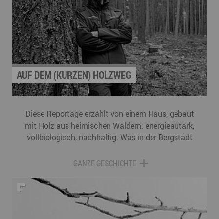
AUF DEM (KURZEN) HOLZWEG
Diese Reportage erzählt von einem Haus, gebaut
mit Holz aus heimischen Wäldern: energieautark,
vollbiologisch, nachhaltig. Was in der Bergstadt
Scheibenberg realisiert wird, ist ein
wissenschaftlich begleitetes Experiment mit
GANZE GESCHICHTE
echten Bewohnern. Ralf Kretschmar ist einer der
Köpfe hinter dem Projekt: „Ich will ein Haus als
Reallabor bauen.“ Welche Motivation steckt
hinter seiner Vision? Wen und was braucht es für