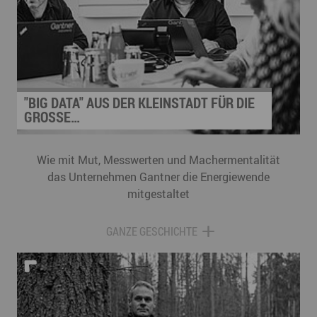
könnte Kai übernehmen? Und wer wäre bei
Fragen ansprechbar? Der Schichtwechsel
Erzgebirge bringt Unternehmen und Menschen
mit Behinderung zusammen. Wie viel daraus
entstehen kann, zeigen Erfahrungen aus
Betrieben der Region.
"BIG DATA" AUS DER KLEINSTADT FÜR DIE
GROSSE…
Wie mit Mut, Messwerten und Machermentalität
das Unternehmen Gantner die Energiewende
mitgestaltet
GANZE GESCHICHTE