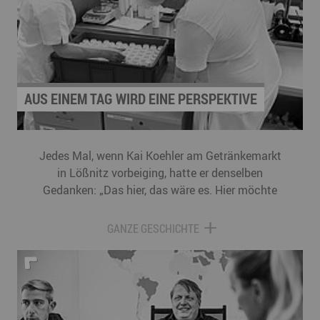
AUS EINEM TAG WIRD EINE PERSPEKTIVE
Jedes Mal, wenn Kai Koehler am Getränkemarkt
in Lößnitz vorbeiging, hatte er denselben
Gedanken: „Das hier, das wäre es. Hier möchte
ich arbeiten.“ Also nahm er seinen Mut
zusammen, betrat den Markt und fragte den
GANZE GESCHICHTE
Filialleiter, ob er sich vorstellen könne, für ihn
einen Außenarbeitsplatz einzurichten. Die
Reaktion war freundlich, aber zunächst
zurückhaltend. Wie würde eine solche
Zusammenarbeit ablaufen? Welche Aufgaben