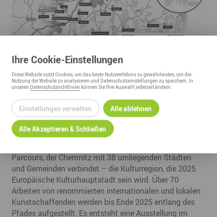
Ihre
Cookie
-Einstellungen
Diese
Website
nutzt Cookies, um das beste Nutzererlebnis zu gewährleisten, um die
Nutzung der
Website
zu analysieren und Datenschutzeinstellungen zu speichern. In
unseren
Datenschutzrichtlinien
können Sie Ihre Auswahl jederzeit ändern.
Einstellungen verwalten
Alle ablehnen
PURPLE PATH – der Kunst-Parcours
Alle Akzeptieren & Schließen
durchs Erzgebirge
Der „Purple Path“ ist ein Kunstweg und Skulpturen-
Parcours, der Chemnitz mit 38 umliegenden Städten
und Gemeinden verbindet – die Kulturregion, die 2025
Europäische Kulturhauptstadt sein wird. Über 70
Arbeiten von renommierten internationalen und lokalen
Kunstschaffenden werden bis Ende 2025 entlang des
Pfades aufgestellt. Es entsteht eine Ausstellung im