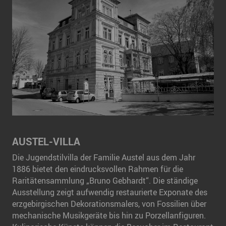
A
Ung
Als
art
AUSTEL-VILLA
geh
Die Jugendstilvilla der Familie Austel aus dem Jahr
Pro
1886 bietet den eindrucksvollen Rahmen für die
199
Raritätensammlung „Bruno Gebhardt“. Die ständige
Bes
Ausstellung zeigt aufwendig restaurierte Exponate des
erzgebirgischen Dekorationsmalers, von Fossilien über
M
mechanische Musikgeräte bis hin zu Porzellanfiguren.