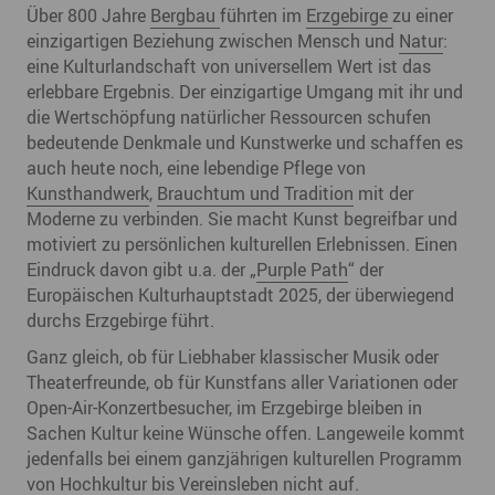
Über 800 Jahre
Bergbau
führten im
Erzgebirge
zu einer
einzigartigen Beziehung zwischen Mensch und
Natur
:
eine Kulturlandschaft von universellem Wert ist das
erlebbare Ergebnis. Der einzigartige Umgang mit ihr und
die Wertschöpfung natürlicher Ressourcen schufen
bedeutende Denkmale und Kunstwerke und schaffen es
auch heute noch, eine lebendige Pflege von
Kunsthandwerk
,
Brauchtum und Tradition
mit der
Moderne zu verbinden. Sie macht Kunst begreifbar und
motiviert zu persönlichen kulturellen Erlebnissen. Einen
Eindruck davon gibt u.a. der „
Purple Path
“ der
Europäischen Kulturhauptstadt 2025, der überwiegend
durchs Erzgebirge führt.
Ganz gleich, ob für Liebhaber klassischer Musik oder
Theaterfreunde, ob für Kunstfans aller Variationen oder
Open-Air-Konzertbesucher, im Erzgebirge bleiben in
Sachen Kultur keine Wünsche offen. Langeweile kommt
jedenfalls bei einem ganzjährigen kulturellen Programm
von Hochkultur bis Vereinsleben nicht auf.