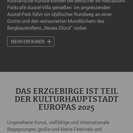
Kulinarische Künste können die Besucher im Restaurant
Parkcafé Austel-Villa genießen. Im angrenzenden
Austel-Park führt ein idyllischer Rundweg an einer
Grotte und den restaurierten Mundlöchern des
Bergbaustollens „Neues Glück“ vorbei.
MEHR ERFAHREN
DAS ERZGEBIRGE IST TEIL
DER KULTURHAUPTSTADT
EUROPAS 2025
Ungesehene Kunst, vielfältige und internationale
Begegnungen, große und kleine Festivals und