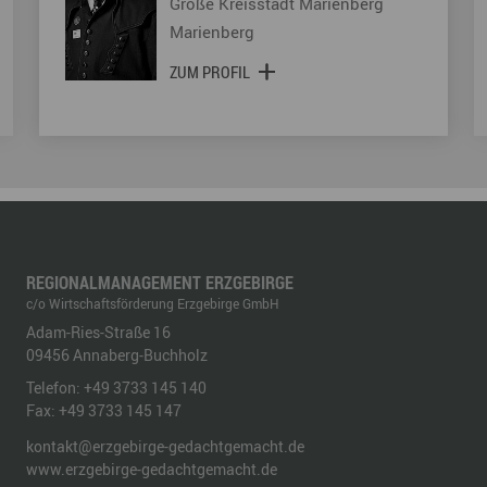
Große Kreisstadt Marienberg
Marienberg
ZUM PROFIL
REGIONALMANAGEMENT ERZGEBIRGE
c/o Wirtschaftsförderung Erzgebirge GmbH
Adam-Ries-Straße 16
09456
Annaberg-Buchholz
Telefon:
+49 3733 145 140
Fax:
+49 3733 145 147
kontakt@erzgebirge-gedachtgemacht.de
www.erzgebirge-gedachtgemacht.de