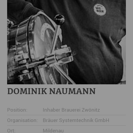
DOMINIK NAUMANN
Position:
Inhaber Brauerei Zwönitz
Organisation:
Bräuer Systemtechnik GmbH
Ort:
Mildenau