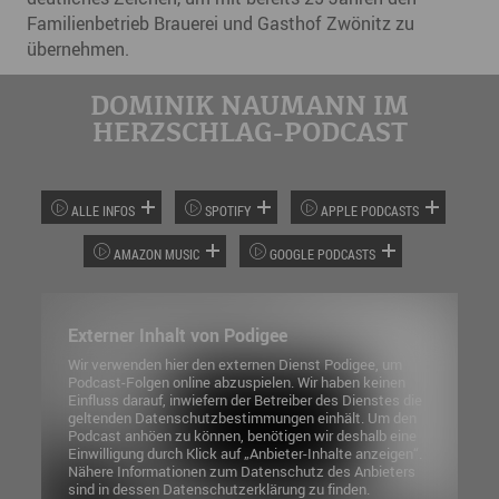
Familienbetrieb Brauerei und Gasthof Zwönitz zu
übernehmen.
DOMINIK NAUMANN IM
HERZSCHLAG-PODCAST
ALLE INFOS
SPOTIFY
APPLE PODCASTS
AMAZON MUSIC
GOOGLE PODCASTS
Externer Inhalt von Podigee
Wir verwenden hier den externen Dienst Podigee, um
Podcast-Folgen online abzuspielen. Wir haben keinen
Einfluss darauf, inwiefern der Betreiber des Dienstes die
geltenden Datenschutzbestimmungen einhält. Um den
Podcast anhöen zu können, benötigen wir deshalb eine
Einwilligung durch Klick auf „Anbieter-Inhalte anzeigen“.
Nähere Informationen zum Datenschutz des Anbieters
sind in dessen Datenschutzerklärung zu finden.