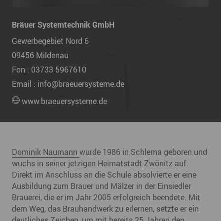
Bräuer Systemtechnik GmbH
Gewerbegebiet Nord 6
09456
Mildenau
Fon :
03733 5967610
Email :
info@braeuersysteme.de
www.braeuersysteme.de
Dominik Naumann
wurde 1986 in Schlema geboren und
wuchs in seiner jetzigen Heimatstadt
Zwönitz
auf.
Direkt im Anschluss an die Schule absolvierte er eine
Ausbildung zum Brauer und Mälzer in der Einsiedler
Brauerei, die er im Jahr 2005 erfolgreich beendete. Mit
dem Weg, das Brauhandwerk zu erlernen, setzte er ein
deutliches Zeichen, um mit bereits 25 Jahren den