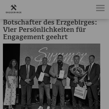
News, Neuigkeiten & Nachrichten aus dem Erzgebirge
Bot
Botschafter des Erzgebirges:
Vier Persönlichkeiten für
Engagement geehrt