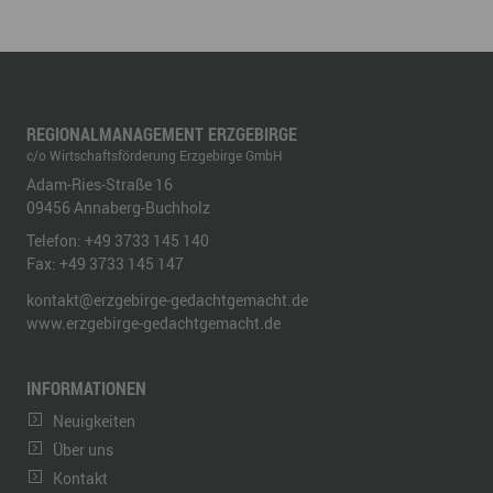
REGIONALMANAGEMENT ERZGEBIRGE
c/o Wirtschaftsförderung Erzgebirge GmbH
Adam-Ries-Straße 16
09456
Annaberg-Buchholz
Telefon:
+49 3733 145 140
Fax:
+49 3733 145 147
kontakt@erzgebirge-gedachtgemacht.de
www.erzgebirge-gedachtgemacht.de
INFORMATIONEN
Neuigkeiten
Über uns
Kontakt