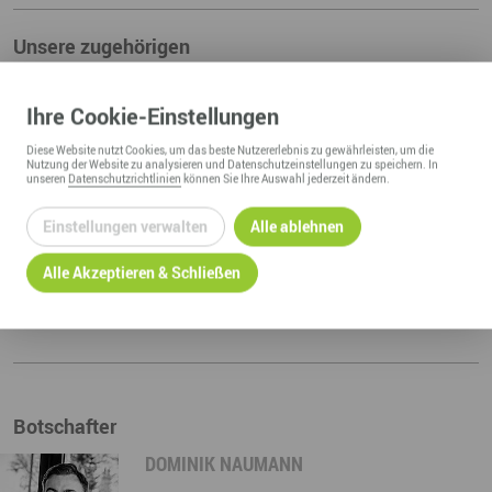
Unsere zugehörigen
Angebote & Projekte:
Ihre
Cookie
-Einstellungen
Botschaftermarketing
Diese
Website
nutzt Cookies, um das beste Nutzererlebnis zu gewährleisten, um die
Nutzung der
Website
zu analysieren und Datenschutzeinstellungen zu speichern. In
Kompetenzfelder:
unseren
Datenschutzrichtlinien
können Sie Ihre Auswahl jederzeit ändern.
Regionalmarketing & -entwicklung
Einstellungen verwalten
Alle ablehnen
Fachbereiche:
Alle Akzeptieren & Schließen
Regionalmanagement Erzgebirge
Botschafter
DOMINIK NAUMANN