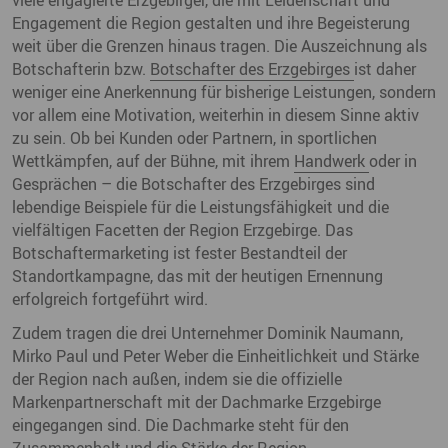
viele engagierte Erzgebirger, die mit Leidenschaft und
Engagement die Region gestalten und ihre Begeisterung
weit über die Grenzen hinaus tragen. Die Auszeichnung als
Botschafterin bzw.
Botschafter des Erzgebirges
ist daher
weniger eine Anerkennung für bisherige Leistungen, sondern
vor allem eine Motivation, weiterhin in diesem Sinne aktiv
zu sein. Ob bei Kunden oder Partnern, in sportlichen
Wettkämpfen, auf der Bühne, mit ihrem
Handwerk
oder in
Gesprächen – die Botschafter des Erzgebirges sind
lebendige Beispiele für die Leistungsfähigkeit und die
vielfältigen Facetten der Region Erzgebirge. Das
Botschaftermarketing ist fester Bestandteil der
Standortkampagne, das mit der heutigen Ernennung
erfolgreich fortgeführt wird.
Zudem tragen die drei Unternehmer Dominik Naumann,
Mirko Paul und Peter Weber die Einheitlichkeit und Stärke
der Region nach außen, indem sie die offizielle
Markenpartnerschaft mit der Dachmarke Erzgebirge
eingegangen sind. Die Dachmarke steht für den
Zusammenhalt und die Stärke der Region.