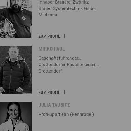
Inhaber Brauerei Zwönitz
Bräuer Systemtechnik GmbH
Mildenau
ZUM PROFIL
MIRKO PAUL
Geschäftsführender…
Crottendorfer Räucherkerzen…
Crottendorf
ZUM PROFIL
JULIA TAUBITZ
Profi-Sportlerin (Rennrodel)