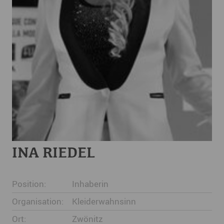
INA RIEDEL
Position:
Inhaberin
Organisation:
Kleiderwahnsinn
Ort:
Zwönitz