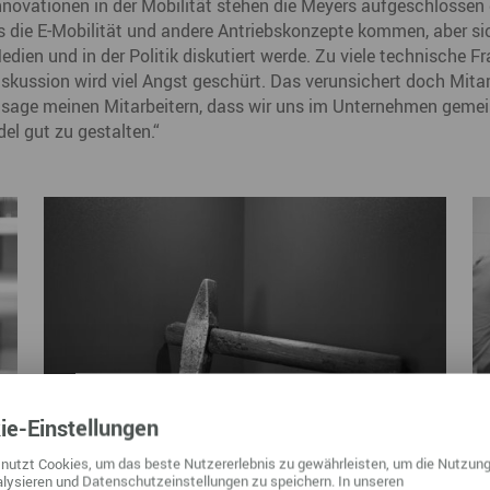
novationen in der Mobilität stehen die Meyers aufgeschlossen
s die E-Mobilität und andere Antriebskonzepte kommen, aber sic
 Medien und in der Politik diskutiert werde. Zu viele technische F
skussion wird viel Angst geschürt. Das verunsichert doch Mitar
r, sage meinen Mitarbeitern, dass wir uns im Unternehmen geme
el gut zu gestalten.“
ie
-Einstellungen
nutzt Cookies, um das beste Nutzererlebnis zu gewährleisten, um die Nutzung
lysieren und Datenschutzeinstellungen zu speichern. In unseren