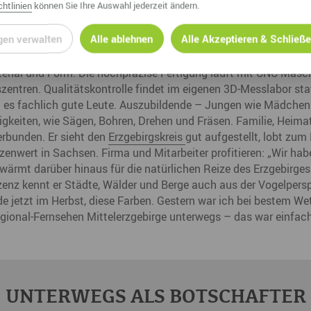
htlinien
können Sie Ihre Auswahl jederzeit ändern.
bt Jörn Meyer als erstes vor einer Vitrine stehen. Darin liegt 
gen verwalten
Alle ablehnen
Alle Akzeptieren & Schließ
der ersten Werkzeuge, das aus den frühen Tagen der Firmengründ
ie Uhr produziert, eine weitere Halle ist für Logistik bestimmt. V
erial und Form. Die hochpräzise Fertigung läuft mit CNC-Masch
entren. Qualitätskontrolle findet im eigenen 3D-Messlabor stat
 es fachlich gute Leute. Auszubildende – Jungen wie Mädchen 
gkeiten, wie Sägen, Bohren, Drehen und Fräsen. Familie, Heimat
erbunden. Er sieht den
Erzgebirgskreis
gut aufgestellt, lobt zum 
tzenwert in Sachsen. Firma und Mitarbeiter profitieren: „Wir hab
wärmt darüber hinaus für die natürlichen Reize des Erzgebirges.
izenz kennt er Städte, Wälder und Berge auch aus der Vogelpers
ade jetzt im Herbst, diese Farben. Gestern war ich bei bestem W
ional-Fernsehen Mittelerzgebirge unterwegs – das war einfach
UNTERWEGS ALS BOTSCHAFTER