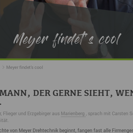
Nah dran am Abgrund
Ol
Fr
G
Meyer findet's cool
N
Ta
U
Meyer findet's cool
W
MANN, DER GERNE SIEHT, WE
.
, Flieger und Erzgebirger aus
Marienberg
, sprach mit Carsten 
ität.
chte von Meyer Drehtechnik beginnt, fangen fast alle Firmeng