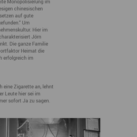
eite Monopolisierung im
iesigen chinesischen
setzen auf gute
 gefunden.“ Um
nehmenskultur. Hier im
arakterisiert Jörn
nkt. Die ganze Familie
dortfaktor Heimat die
h erfolgreich im
 eine Zigarette an, lehnt
r Leute hier sei im
mmer sofort Ja zu sagen.