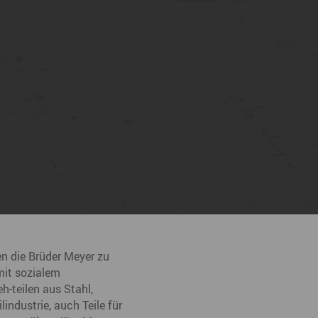
en die Brüder Meyer zu
mit sozialem
h-teilen aus Stahl,
industrie, auch Teile für