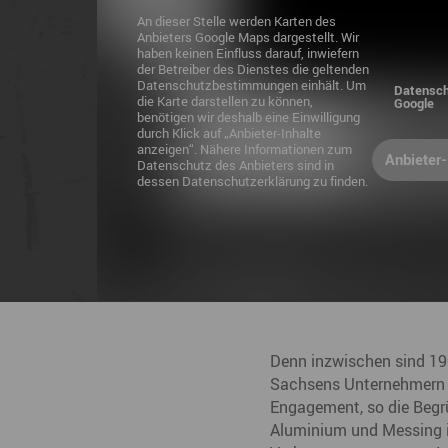
An dieser Stelle werden Karten des
Anbieters Google Maps dargestellt. Wir
haben keinen Einfluss darauf, inwiefern
der Betreiber des Dienstes die geltenden
Datenschutzbestimmungen einhält. Um
Datensch
die Karte darstellen zu können,
Google
benötigen wir deshalb eine Einwilligung
durch Klick auf „Anbieter-Inhalte
anzeigen“. Nähere Informationen zum
Anbieter-
Datenschutz des Anbieters sind in
dessen Datenschutzerklärung zu finden.
Denn inzwischen sind 190
Sachsens Unternehmern d
Engagement, so die Begrün
Aluminium und Messing in 