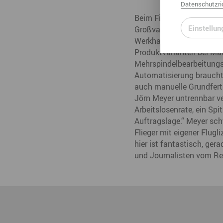
Datenschutzric
Beim Firmenrundgang blei
Einstellun
Großvater. Es war eines 
Werkhallen wird rund um d
Produktvarianten bei Mat
Mehrspindelbearbeitungsz
Automatisierung braucht
auch manuelle Grundferti
Jörn Meyer untrennbar v
Arbeitslosenrate, ein Spi
Auftragslage.“ Meyer sch
Flieger mit eigener Flugl
hier ist fantastisch, ger
und Journalisten vom Reg