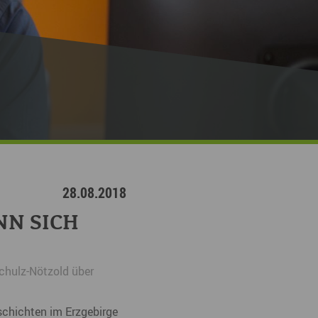
ympische Winterspiele 2026
eizeit
esundheit & Wellness
atur & Landschaft
lsperren und Stauseen im Erzgebirge
rlaubsregion Erzgebirge
eihnachten
28.08.2018
NN SICH
Schulz-Nötzold über
eschichten im
Erzgebirge