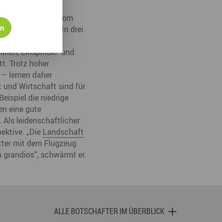
der uralte Hammer vom
en
ung noch da ist. In drei
ielfältig sind die
inen, Einspindel- und
t. Trotz hoher
– lernen daher
 und Wirtschaft sind für
Beispiel die niedrige
en eine gute
 Als leidenschaftlicher
pektive. „Die
Landschaft
etter mit dem Flugzeug
 grandios“, schwärmt er.
ALLE BOTSCHAFTER IM ÜBERBLICK