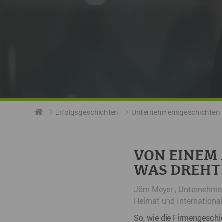
Erfolgsgeschichten
Unternehmensgeschichten
VON EINEM 
WAS DREHT
Jörn Meyer
, Unternehmer
Heimat und International
So, wie die Firmengeschi