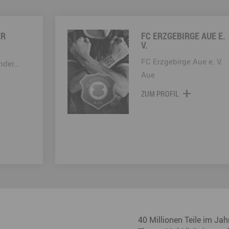
ER
FC ERZGEBIRGE AUE E.
V.
FC Erzgebirge Aue e. V.
nder…
Aue
ZUM PROFIL
40 Millionen Teile im Ja