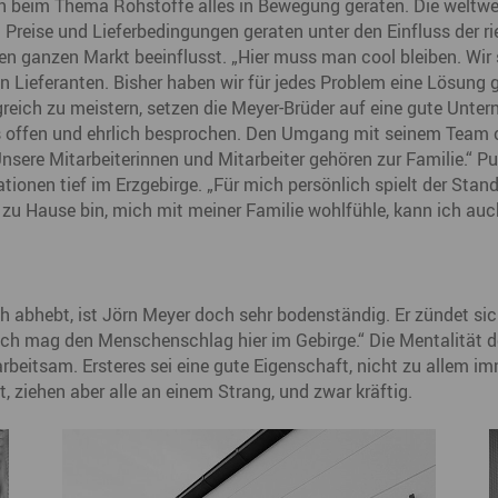
ch beim Thema Rohstoffe alles in Bewegung geraten. Die weltw
. Preise und Lieferbedingungen geraten unter den Einfluss der r
n ganzen Markt beeinflusst. „Hier muss man cool bleiben. Wir 
n Lieferanten. Bisher haben wir für jedes Problem eine Lösung
reich zu meistern, setzen die Meyer-Brüder auf eine gute Unter
 offen und ehrlich besprochen. Den Umgang mit seinem Team ch
nsere Mitarbeiterinnen und Mitarbeiter gehören zur Familie.“ Pu
tionen tief im Erzgebirge. „Für mich persönlich spielt der Stan
h zu Hause bin, mich mit meiner Familie wohlfühle, kann ich auc
h abhebt, ist Jörn Meyer doch sehr bodenständig. Er zündet sich
Ich mag den Menschenschlag hier im Gebirge.“ Die Mentalität de
rbeitsam. Ersteres sei eine gute Eigenschaft, nicht zu allem i
ziehen aber alle an einem Strang, und zwar kräftig.