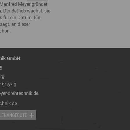
r Manfred Meyer gründet
 Der Betrieb wächst, sie
s für ein Datum. Ein
agt, an dieser
schon.
hnik GmbH
 5
rg
/ 9167-0
yer-drehtechnik.de
chnik.de
LLENANGEBOTE