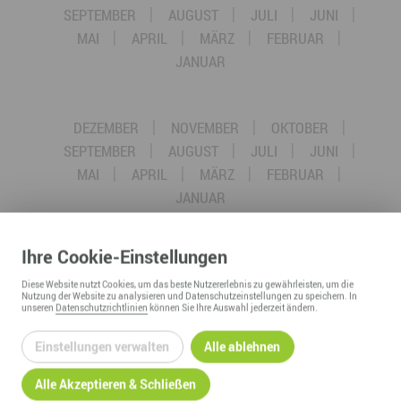
SEPTEMBER
AUGUST
JULI
JUNI
MAI
APRIL
MÄRZ
FEBRUAR
JANUAR
DEZEMBER
NOVEMBER
OKTOBER
SEPTEMBER
AUGUST
JULI
JUNI
MAI
APRIL
MÄRZ
FEBRUAR
JANUAR
Ihre
Cookie
-Einstellungen
DEZEMBER
NOVEMBER
OKTOBER
SEPTEMBER
AUGUST
JULI
JUNI
Diese
Website
nutzt Cookies, um das beste Nutzererlebnis zu gewährleisten, um die
Nutzung der
Website
zu analysieren und Datenschutzeinstellungen zu speichern. In
MAI
APRIL
MÄRZ
FEBRUAR
unseren
Datenschutzrichtlinien
können Sie Ihre Auswahl jederzeit ändern.
JANUAR
Einstellungen verwalten
Alle ablehnen
Alle Akzeptieren & Schließen
DEZEMBER
NOVEMBER
OKTOBER