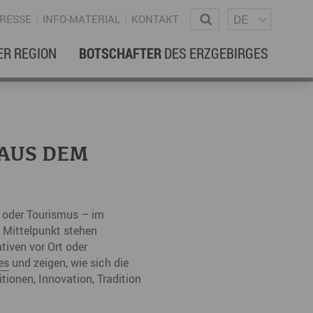
Sprachm
Wonach suchen Sie?
DE
RESSE
INFO-MATERIAL
KONTAKT
ER REGION
BOTSCHAFTER
DES ERZGEBIRGES
EBENSREGION
EWSLETTER
amilienleben
ewsletter
 AUS DEM
ildung
ohnen & Hausbau
r oder Tourismus – im
ultur
 Mittelpunkt stehen
iven vor Ort oder
ligion
Dialekt
Essen
es
und zeigen, wie sich die
rzgebirgische Volkskunst
tionen, Innovation, Tradition
ortliche Aktivitäten