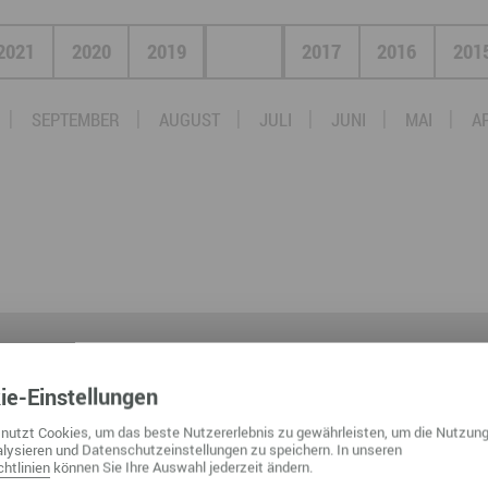
Nah dran am Abgrund
Ol
2021
2020
2019
2018
2017
2016
201
Fr
G
SEPTEMBER
AUGUST
JULI
JUNI
MAI
A
N
Ta
U
W
ie
-Einstellungen
NOCH MEHR ENTDECKEN:
nutzt Cookies, um das beste Nutzererlebnis zu gewährleisten, um die Nutzung
lysieren und Datenschutzeinstellungen zu speichern. In unseren
htlinien
können Sie Ihre Auswahl jederzeit ändern.
HMENSGESCHICHTEN
HERZGESCHICHTEN
KURZ 