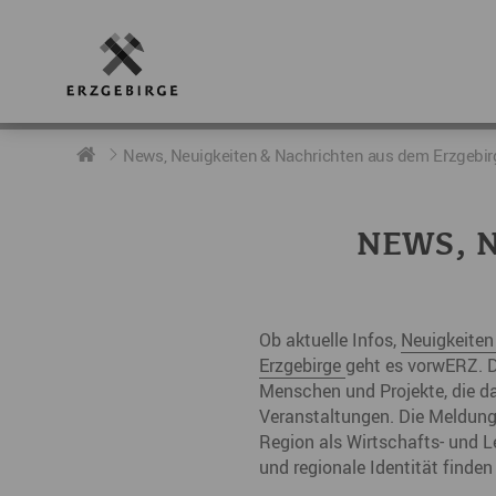
RUND UMS ERZGEBIRGE
AKTUELLES
DIE BOTSCHAFTER
News, Neuigkeiten & Nachrichten aus dem Erzgebir
Geschichte
Neuigkeiten
Botschafter im Überblick
NEWS, N
Geografie
Podcast „hERZschlag“
Botschafterveranstaltungen
Der Erzgebirgskreis
Ob aktuelle Infos,
Neuigkeite
Städte im Erzgebirge
Erzgebirge
geht es vorwERZ. D
Menschen und Projekte, die da
Erzgebirgskrimi
Veranstaltungen. Die Meldu
Region als Wirtschafts- und L
Fakten
und regionale Identität finden