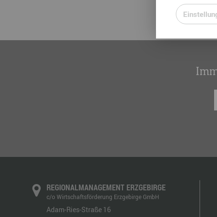
Einstellun
Imm
REGIONALMANAGEMENT ERZGEBIRGE
c/o Wirtschaftsförderung Erzgebirge GmbH
Adam-Ries-Straße 16