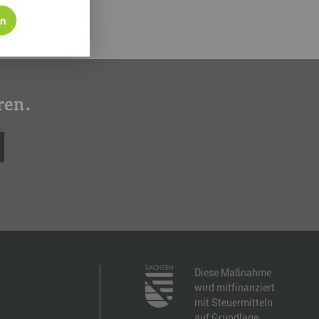
en
ren.
Diese Maßnahme
wird mitfinanziert
mit Steuermitteln
auf Grundlage