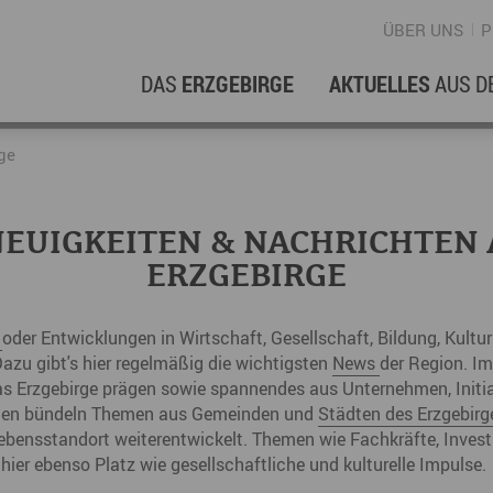
ÜBER UNS
P
DAS
ERZGEBIRGE
AKTUELLES
AUS D
WIRTSCHAFTSREGION
ERFOLGSGESCHICHTEN
L
N
ge
Stellenangebote im Erzgebirge
hERZgeschichten
F
N
EUIGKEITEN & NACHRICHTEN
Wirtschaftsstandort
Unternehmensgeschichten
B
ERZGEBIRGE
Arbeiten im Erzgebirge
kurz ERZählt
W
n
oder Entwicklungen in Wirtschaft, Gesellschaft, Bildung, Kultu
Coworking Spaces im Erzgebirge
K
azu gibt's hier regelmäßig die wichtigsten
News
der Region. Im
s Erzgebirge prägen sowie spannendes aus Unternehmen, Initiat
Re
ngen bündeln Themen aus Gemeinden und
Städten des Erzgebirg
DER FILM
E
ebensstandort weiterentwickelt. Themen wie Fachkräfte, Investi
 hier ebenso Platz wie gesellschaftliche und kulturelle Impulse.
Sp