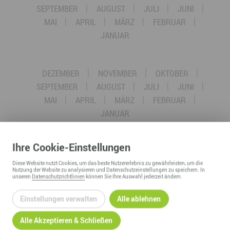
SEPTEMBER
AUGUST
JULI
JUNI
MAI
APRIL
MÄRZ
FEBRUAR
JANUAR
DEZEMBER
NOVEMBER
OKTOBER
SEPTEMBER
AUGUST
JULI
JUNI
MAI
APRIL
MÄRZ
FEBRUAR
JANUAR
Ihre
Cookie
-Einstellungen
DEZEMBER
NOVEMBER
OKTOBER
SEPTEMBER
AUGUST
JULI
JUNI
Diese
Website
nutzt Cookies, um das beste Nutzererlebnis zu gewährleisten, um die
Nutzung der
Website
zu analysieren und Datenschutzeinstellungen zu speichern. In
MAI
APRIL
MÄRZ
FEBRUAR
unseren
Datenschutzrichtlinien
können Sie Ihre Auswahl jederzeit ändern.
JANUAR
Einstellungen verwalten
Alle ablehnen
Alle Akzeptieren & Schließen
DEZEMBER
NOVEMBER
OKTOBER