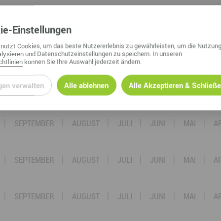
SEPTEMBER
AUGUST
JULI
JUNI
MAI
A
ie
-Einstellungen
nutzt Cookies, um das beste Nutzererlebnis zu gewährleisten, um die Nutzung
SEPTEMBER
AUGUST
JULI
JUNI
MAI
A
lysieren und Datenschutzeinstellungen zu speichern. In unseren
htlinien
können Sie Ihre Auswahl jederzeit ändern.
gen verwalten
Alle ablehnen
Alle Akzeptieren & Schließ
SEPTEMBER
AUGUST
JULI
JUNI
MAI
A
SEPTEMBER
AUGUST
JULI
JUNI
MAI
A
SEPTEMBER
AUGUST
JULI
JUNI
MAI
A
SEPTEMBER
AUGUST
JULI
JUNI
MAI
A