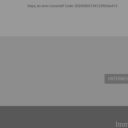
Oops, an error occurred! Code: 20260805194125f0c6a415
UNTERNE
Imm