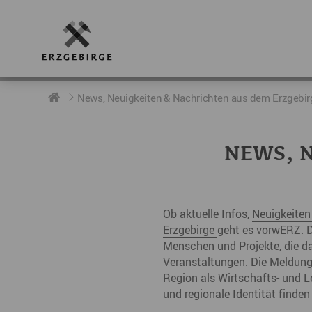
RUND UMS ERZGEBIRGE
AKTUELLES
DIE BOTSCHAFTER
News, Neuigkeiten & Nachrichten aus dem Erzgebir
Geschichte
Neuigkeiten
Botschafter im Überblick
NEWS, N
Geografie
Podcast „hERZschlag“
Botschafterveranstaltungen
Der Erzgebirgskreis
Ob aktuelle Infos,
Neuigkeite
Städte im Erzgebirge
Erzgebirge
geht es vorwERZ. D
Menschen und Projekte, die da
Erzgebirgskrimi
Veranstaltungen. Die Meldu
Region als Wirtschafts- und L
Fakten
und regionale Identität finden