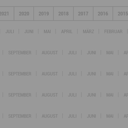
Nah dran am Abgrund
Ol
2021
2020
2019
2018
2017
2016
2015
Fr
G
JULI
JUNI
MAI
APRIL
MÄRZ
FEBRUAR
N
SEPTEMBER
AUGUST
JULI
JUNI
MAI
A
Ta
U
SEPTEMBER
AUGUST
JULI
JUNI
MAI
A
W
SEPTEMBER
AUGUST
JULI
JUNI
MAI
A
SEPTEMBER
AUGUST
JULI
JUNI
MAI
A