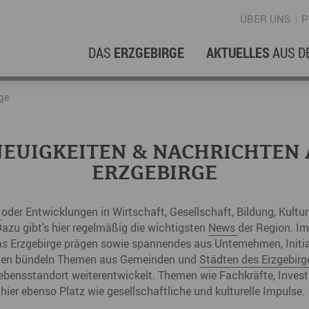
ÜBER UNS
P
DAS
ERZGEBIRGE
AKTUELLES
AUS D
WIRTSCHAFTSREGION
ERFOLGSGESCHICHTEN
L
N
ge
Stellenangebote im Erzgebirge
hERZgeschichten
F
N
EUIGKEITEN & NACHRICHTEN
Wirtschaftsstandort
Unternehmensgeschichten
B
ERZGEBIRGE
Arbeiten im Erzgebirge
kurz ERZählt
W
n
oder Entwicklungen in Wirtschaft, Gesellschaft, Bildung, Kultu
Coworking Spaces im Erzgebirge
K
azu gibt's hier regelmäßig die wichtigsten
News
der Region. Im
s Erzgebirge prägen sowie spannendes aus Unternehmen, Initiat
Re
ngen bündeln Themen aus Gemeinden und
Städten des Erzgebirg
DER FILM
E
ebensstandort weiterentwickelt. Themen wie Fachkräfte, Investi
 hier ebenso Platz wie gesellschaftliche und kulturelle Impulse.
Sp