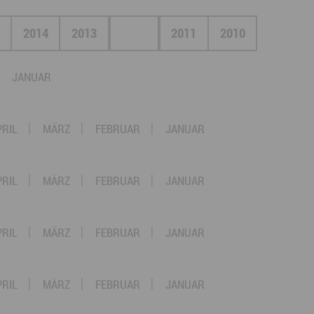
ympische Winterspiele 2026
2014
2013
2012
2011
2010
eizeit
esundheit & Wellness
JANUAR
atur & Landschaft
PRIL
MÄRZ
FEBRUAR
JANUAR
lsperren und Stauseen im Erzgebirge
rlaubsregion Erzgebirge
PRIL
MÄRZ
FEBRUAR
JANUAR
eihnachten
PRIL
MÄRZ
FEBRUAR
JANUAR
PRIL
MÄRZ
FEBRUAR
JANUAR