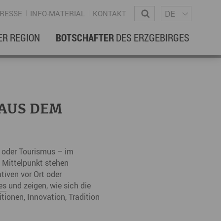
Sprachm
Wonach suchen Sie?
DE
RESSE
INFO-MATERIAL
KONTAKT
ER REGION
BOTSCHAFTER
DES ERZGEBIRGES
EBENSREGION
EWSLETTER
amilienleben
ewsletter
 AUS DEM
ildung
ohnen & Hausbau
r oder Tourismus – im
ultur
 Mittelpunkt stehen
iven vor Ort oder
ligion
Dialekt
Essen
es
und zeigen, wie sich die
rzgebirgische Volkskunst
tionen, Innovation, Tradition
ortliche Aktivitäten