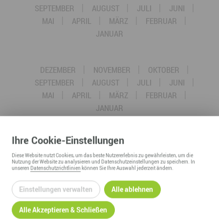
SEPTEMBER
AUGUST
JULI
JUNI
MAI
APRIL
MÄRZ
FEBRUAR
JANUAR
DEZEMBER
NOVEMBER
OKTOBER
SEPTEMBER
AUGUST
JULI
JUNI
MAI
APRIL
MÄRZ
FEBRUAR
JANUAR
Ihre
Cookie
-Einstellungen
DEZEMBER
NOVEMBER
OKTOBER
SEPTEMBER
AUGUST
JULI
JUNI
Diese
Website
nutzt Cookies, um das beste Nutzererlebnis zu gewährleisten, um die
Nutzung der
Website
zu analysieren und Datenschutzeinstellungen zu speichern. In
MAI
APRIL
MÄRZ
FEBRUAR
unseren
Datenschutzrichtlinien
können Sie Ihre Auswahl jederzeit ändern.
JANUAR
Einstellungen verwalten
Alle ablehnen
Alle Akzeptieren & Schließen
DEZEMBER
NOVEMBER
OKTOBER