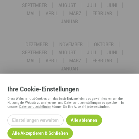
SEPTEMBER
AUGUST
JULI
JUNI
MAI
APRIL
MÄRZ
FEBRUAR
JANUAR
DEZEMBER
NOVEMBER
OKTOBER
SEPTEMBER
AUGUST
JULI
JUNI
MAI
APRIL
MÄRZ
FEBRUAR
JANUAR
Ihre
Cookie
-Einstellungen
DEZEMBER
NOVEMBER
OKTOBER
SEPTEMBER
AUGUST
JULI
JUNI
Diese
Website
nutzt Cookies, um das beste Nutzererlebnis zu gewährleisten, um die
Nutzung der
Website
zu analysieren und Datenschutzeinstellungen zu speichern. In
MAI
APRIL
MÄRZ
FEBRUAR
unseren
Datenschutzrichtlinien
können Sie Ihre Auswahl jederzeit ändern.
JANUAR
Einstellungen verwalten
Alle ablehnen
Alle Akzeptieren & Schließen
DEZEMBER
NOVEMBER
OKTOBER