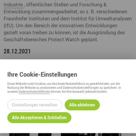
Industrie
, öffentlichen Stellen und Forschung &
Entwicklung zusammengearbeitet, so z. B. verschiedenen
Fraunhofer Instituten und dem Institut für Umweltanalysen
(IfU). Um den Bereich der innovativen Entwicklungen
gezielt voran treiben zu können, ist die Ausgründung des
Geschäftsbereiches Protect.Watch geplant.
28.12.2021
Ihre
Cookie
-Einstellungen
Diese
Website
nutzt Cookies, um das beste Nutzererlebnis zu gewährleisten, um die
Nutzung der
Website
zu analysieren und Datenschutzeinstellungen zu speichern. In
unseren
Datenschutzrichtlinien
können Sie Ihre Auswahl jederzeit ändern.
Einstellungen verwalten
Alle ablehnen
Alle Akzeptieren & Schließen