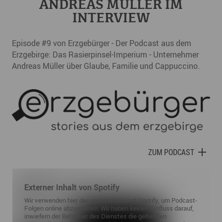
ANDREAS MÜLLER IM
INTERVIEW
Episode #9 von Erzgebürger - Der Podcast aus dem
Erzgebirge: Das Rasierpinsel-Imperium - Unternehmer
Andreas Müller über Glaube, Familie und Cappuccino.
ZUM PODCAST
Externer Inhalt von Spotify
Wir verwenden hier den externen Dienst Spotify, um Podcast-
Folgen online abzuspielen. Wir haben keinen Einfluss darauf,
inwiefern der Betreiber des Dienstes die geltenden