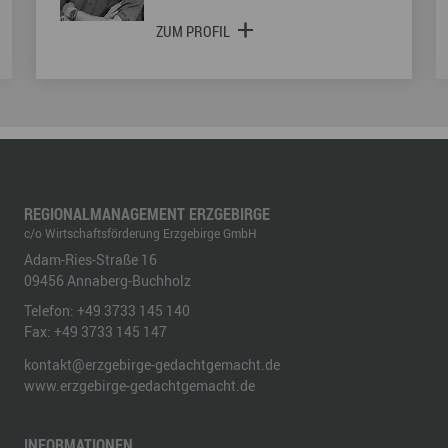
ZUM PROFIL
REGIONALMANAGEMENT ERZGEBIRGE
c/o Wirtschaftsförderung Erzgebirge GmbH
Adam-Ries-Straße 16
09456
Annaberg-Buchholz
Telefon:
+49 3733 145 140
Fax:
+49 3733 145 147
kontakt@erzgebirge-gedachtgemacht.de
www.erzgebirge-gedachtgemacht.de
INFORMATIONEN