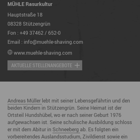
MÜHLE Rasurkultur
Hauptstraße 18
08328
Stützengrün
Fon :
+49 37462 / 652-0
Email :
info@muehle-shaving.com
www.muehle-shaving.com
AKTUELLE STELLENANGEBOTE
Andreas Müller
lebt mit seiner Lebensgefährtin und den
beiden Kindern in Stützengrün. Seine Heimat ist der
Ortsteil Hundshübel, wo er nach seiner Geburt 1976
aufgewachsen ist. Seine schulische Ausbildung schloss
er mit dem Abitur in
Schneeberg
ab. Es folgten ein
vorbereitendes Auslandsstudium, Zivildienst sowie ein