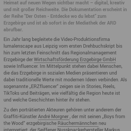
Heimat auf neuen Wegen sichtbar macht – digital, kreativ
und mit großer Reichweite. Die Dokumentation erscheint in
der Reihe "Der Osten - Entdecke wo du lebst" zum
Erzgebirge und ist ab sofort in der Mediathek der ARD
abrufbar.
Ein Jahr lang begleitete die Video-Produktionsfirma
lumalenscape aus Leipzig vom ersten Drehbuchskript bis
hin zum letzten Feinschnitt das Regionalmanagement
Erzgebirge der
Wirtschaftsförderung Erzgebirge GmbH
sowie Influencer. Im Mittelpunkt stehen dabei Menschen,
die das Erzgebirge in sozialen Medien präsentieren und
dabei traditionelle Werte mit modernen Ideen verbinden. Als
sogenannte „ERZfluencer“ zeigen sie in Stories, Reels,
TikToks und Beiträgen, wie vielfältig die Region heute ist
und welche Geschichten hinter ihr stehen.
Zu den porträtierten Akteuren gehören unter anderem der
Graffiti-Künstler
André Morgner
, der mit seinen „Boys from
the Wood“ erzgebirgische
Räuchermännchen
neu
interpretiert, der Seiffener Nussknackerhersteller
Markus