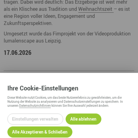
tragen. Dabei wird deutlich: Das Erzgebirge ist weit mehr
als ein Klischee aus Tradition und
Weihnachtszeit
– es ist
eine Region voller Ideen, Engagement und
Zukunftsperspektiven.
Umgesetzt wurde das Fimprojekt von der Videoproduktion
lumalenscape aus Leipzig.
17.06.2026
Ihre
Cookie
-Einstellungen
Diese
Website
nutzt Cookies, um das beste Nutzererlebnis zu gewährleisten, um die
Nutzung der
Website
zu analysieren und Datenschutzeinstellungen zu speichern. In
unseren
Datenschutzrichtlinien
können Sie Ihre Auswahl jederzeit ändern.
Einstellungen verwalten
Alle ablehnen
Alle Akzeptieren & Schließen