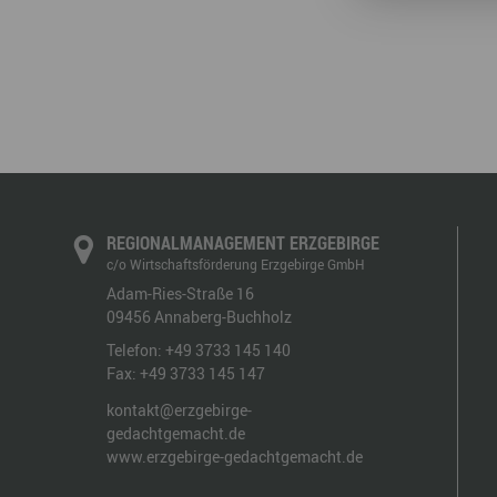
REGIONALMANAGEMENT ERZGEBIRGE
c/o Wirtschaftsförderung Erzgebirge GmbH
Adam-Ries-Straße 16
09456
Annaberg-Buchholz
Telefon:
+49 3733 145 140
Fax:
+49 3733 145 147
kontakt@erzgebirge-
gedachtgemacht.de
www.erzgebirge-gedachtgemacht.de