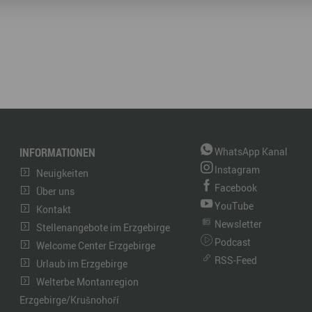
INFORMATIONEN
WhatsApp Kanal
Instagram
Neuigkeiten
Facebook
Über uns
YouTube
Kontakt
Newsletter
Stellenangebote im Erzgebirge
Podcast
Welcome Center Erzgebirge
RSS-Feed
Urlaub im Erzgebirge
Welterbe Montanregion
Erzgebirge/Krušnohoří