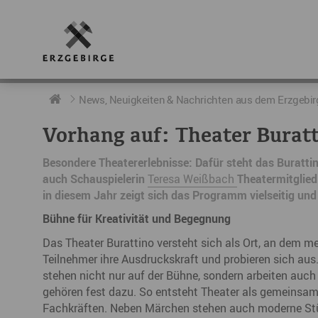
RUND UMS ERZGEBIRGE
AKTUELLES
DIE BOTSCHAFTER
News, Neuigkeiten & Nachrichten aus dem Erzgebir
Vorhang auf: Theater Buratt
Geschichte
Neuigkeiten
Botschafter im Überblick
Besondere Theatererlebnisse: Dafür steht das Burattin
Geografie
Podcast „hERZschlag“
Botschafterveranstaltungen
auch Schauspielerin
Teresa Weißbach
Theatermitglied
in diesem Jahr zeigt sich das Programm vielseitig u
Der Erzgebirgskreis
Bühne für Kreativität und Begegnung
Städte im Erzgebirge
Das Theater Burattino versteht sich als Ort, an dem me
Teilnehmer ihre Ausdruckskraft und probieren sich aus
Erzgebirgskrimi
stehen nicht nur auf der Bühne, sondern arbeiten auch
Fakten
gehören fest dazu. So entsteht Theater als gemeinsame
Fachkräften. Neben Märchen stehen auch moderne Stü