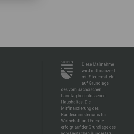
Diese Maßnahme
wird mitfinanziert
mit Steuermitteln
auf Grundlage
des vom Sächsischen
Landtag beschlossenen
Haushaltes. Die
Mitfinanzierung des
Bundesministeriums für
Wirtschaft und Energie
erfolgt auf der Grundlage des
vom Deutschen Bundestag