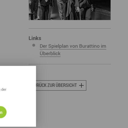
ympische Winterspiele 2026
eizeit
esundheit & Wellness
Links
atur & Landschaft
Der Spielplan von Burattino im
lsperren und Stauseen im Erzgebirge
Überblick
rlaubsregion Erzgebirge
eihnachten
ZURÜCK ZUR ÜBERSICHT
 der
en