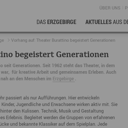
ÜBER UNS
P
DAS
ERZGEBIRGE
AKTUELLES
AUS D
WIRTSCHAFTSREGION
ERFOLGSGESCHICHTEN
L
N
ge
Vorhang auf: Theater Burattino begeistert Generationen
ino begeistert Generationen
Stellenangebote im Erzgebirge
hERZgeschichten
F
N
o seit Generationen. Seit 1962 steht das Theater, in dem
Wirtschaftsstandort
Unternehmensgeschichten
B
 war, für kreative Arbeit und gemeinsames Erleben. Auch
nd nah an den Menschen im
Erzgebirge
.
Arbeiten im Erzgebirge
kurz ERZählt
W
Coworking Spaces im Erzgebirge
K
hr passiert als nur Aufführungen. Hier entwickeln
Re
. Kinder, Jugendliche und Erwachsene wirken aktiv mit. Sie
 hinter den Kulissen. Technik, Musik und Gestaltung
DER FILM
E
s Erlebnis. Begleitet werden die Gruppen von erfahrenen
cke und bekannte Klassiker auf dem Spielplan. Jede
Sp