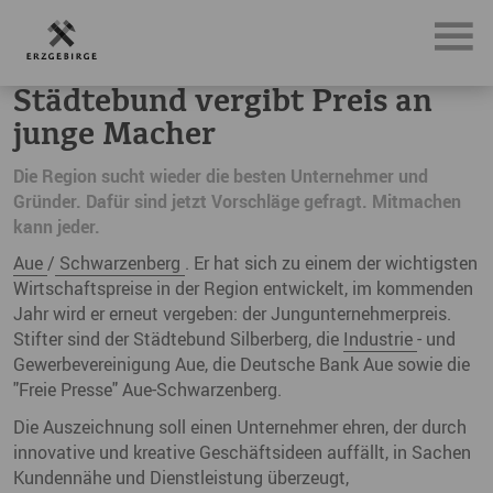
News, Neuigkeiten & Nachrichten aus dem Erzgebirge
St
Städtebund vergibt Preis an
junge Macher
Die Region sucht wieder die besten Unternehmer und
Gründer. Dafür sind jetzt Vorschläge gefragt. Mitmachen
kann jeder.
Aue
/
Schwarzenberg
. Er hat sich zu einem der wichtigsten
Wirtschaftspreise in der Region entwickelt, im kommenden
Jahr wird er erneut vergeben: der Jungunternehmerpreis.
Stifter sind der Städtebund Silberberg, die
Industrie
- und
Gewerbevereinigung Aue, die Deutsche Bank Aue sowie die
"Freie Presse" Aue-Schwarzenberg.
Die Auszeichnung soll einen Unternehmer ehren, der durch
innovative und kreative Geschäftsideen auffällt, in Sachen
Kundennähe und Dienstleistung überzeugt,