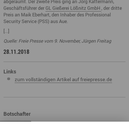
abgeräumt. Der zweite Preis ging an Jörg Kattermann,
Geschäftsführer der
GL Gießerei Lößnitz GmbH
, der dritte
Preis an Maik Eberhart, den Inhaber des Professional
Security Service (PSS) aus Aue.
[...]
Quelle: Freie Presse vom 9. November, Jürgen Freitag
28.11.2018
Links
zum vollständigen Artikel auf freiepresse.de
Botschafter
HEINRICH KOHL