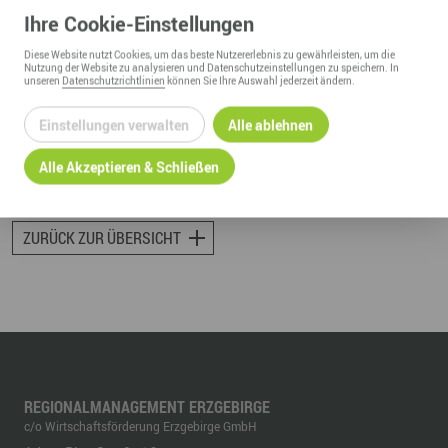
Oberbürgermeister
Ihre
Cookie
-Einstellungen
Stadtverwaltung Aue
Aue
Diese
Website
nutzt Cookies, um das beste Nutzererlebnis zu gewährleisten, um die
Nutzung der
Website
zu analysieren und Datenschutzeinstellungen zu speichern. In
unseren
Datenschutzrichtlinien
können Sie Ihre Auswahl jederzeit ändern.
Einstellungen verwalten
Alle ablehnen
ZUM PROFIL
Alle Akzeptieren & Schließen
ZURÜCK ZUR ÜBERSICHT
REGIONALMANAGEMENT ERZGEBIRGE
c/o Wirtschaftsförderung Erzgebirge GmbH