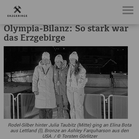
News, Neuigkeiten & Nachrichten aus dem Erzgebirge
Oly
Olympia-Bilanz: So stark war
das Erzgebirge
Rodel-Silber hinter Julia Taubitz (Mitte) ging an Elina Bota
aus Lettland (l), Bronze an Ashley Farquharson aus den
USA. / © Torsten Görlitzer