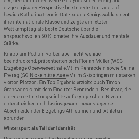
e.V., der damit einen weiteren olympischen Erfolg aus
erzgebirgischer Perspektive beisteuerte. Im Langlauf
bewies Katharina Hennig-Dotzler aus Königswalde erneut
ihre internationale Klasse und zeigte am letzten
Wettkampftag als beste Deutsche über die
anspruchsvollen 50 Kilometer ihre Ausdauer und mentale
Stärke.
Knapp am Podium vorbei, aber nicht weniger
beeindruckend, präsentierten sich Florian Müller (WSC
Erzgebirge Oberwiesenthal e.V.) im Rennrodeln sowie Selina
Freitag (SG
Nickelhütte Aue
e.V.) im Skispringen mit starken
vierten Plätzen. Ein Top Ergebnis erzielte auch Timon
Grancagnolo mit dem Einsitzer Rennrodeln. Resultate, die
die enorme Leistungsdichte auf olympischem Niveau
unterstreichen und das insgesamt herausragende
Abschneiden der Erzgebirgs-Athletinnen und -Athleten
abrunden.
Wintersport als Teil der Identität
Dass ausgerechnet das Erzgebirge immer wieder