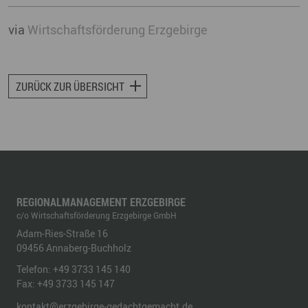
via
Wirtschaftsförderung Erzgebirge
ZURÜCK ZUR ÜBERSICHT
REGIONALMANAGEMENT ERZGEBIRGE
c/o Wirtschaftsförderung Erzgebirge GmbH
Adam-Ries-Straße 16
09456
Annaberg-Buchholz
Telefon:
+49 3733 145 140
Fax:
+49 3733 145 147
kontakt@erzgebirge-gedachtgemacht.de