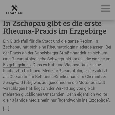
News, Neuigkeiten & Nachrichten aus dem Erzgebirge
In 
In Zschopau gibt es die erste
Rheuma-Praxis im Erzgebirge
Ein Glücksfall für die Stadt und die ganze Region: In
Zschopau
hat sich eine Rheumatologin niedergelassen. Bei
der Praxis an der Gabelsberger Straße handelt es sich um
eine Rheumatologische Schwerpunktpraxis - die einzige im
Erzgebirgskreis
. Dass es Katerina Vladova-Dickel, eine
Fachärztin für Innere Medizin/Rheumatologie, die zuletzt
als Oberärztin im Bethanien-Krankenhaus im Chemnitzer
Zeisigwald tätig war, ausgerechnet in die Motorradstadt
verschlagen hat, liegt an der Verkettung von gleich
mehreren glücklichen Umständen. Denn eigentlich wollte
die 43-jährige Medizinerin nur "irgendwohin ins
Erzgebirge
".
[....]