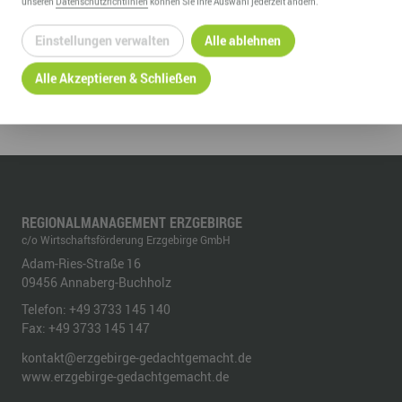
unseren
Datenschutzrichtlinien
können Sie Ihre Auswahl jederzeit ändern.
Einstellungen verwalten
Alle ablehnen
ZURÜCK ZUR ÜBERSICHT
Alle Akzeptieren & Schließen
REGIONALMANAGEMENT ERZGEBIRGE
c/o Wirtschaftsförderung Erzgebirge GmbH
Adam-Ries-Straße 16
09456
Annaberg-Buchholz
Telefon:
+49 3733 145 140
Fax:
+49 3733 145 147
kontakt@erzgebirge-gedachtgemacht.de
www.erzgebirge-gedachtgemacht.de