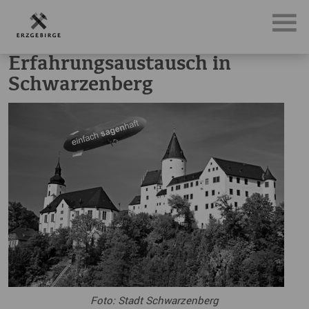
News, Neuigkeiten & Nachrichten aus dem Erzgebirge
Er
Erfahrungsaustausch in
Schwarzenberg
Foto: Stadt Schwarzenberg