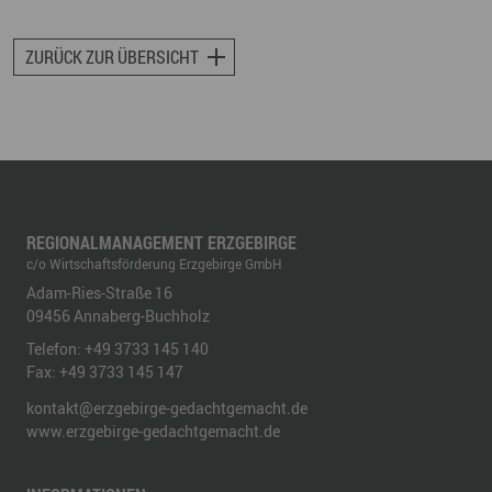
ZURÜCK ZUR ÜBERSICHT
REGIONALMANAGEMENT ERZGEBIRGE
c/o Wirtschaftsförderung Erzgebirge GmbH
Adam-Ries-Straße 16
09456
Annaberg-Buchholz
Telefon:
+49 3733 145 140
Fax:
+49 3733 145 147
kontakt@erzgebirge-gedachtgemacht.de
www.erzgebirge-gedachtgemacht.de