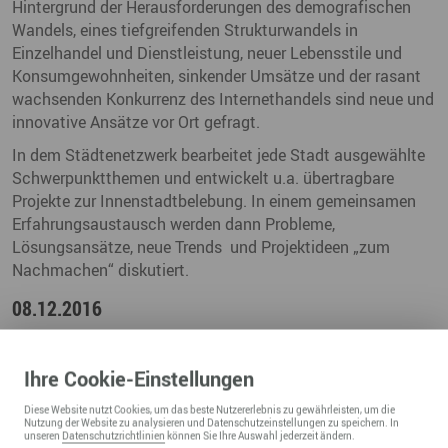
Hintergrund der Herausforderungen des demografischen
Wandels, eines tiefgreifenden Strukturwandels in
Einzelhandel und Dienstleistung, neuer Lebensstile und
Konsumgewohnheiten, sinkender Umsätze und der rasant
wachsenden Konkurrenz des Internethandels sind neue und
innovative Ansätze vor Ort gefragt.
In dem Städtenetzwerk bearbeitet jede Stadt ausgewählte
Schwerpunktthemen und entwickelt u.a. übertragbare
Projekte zur Innenstadtbelebung. In einem gemeinsamen
Erfahrungsaustausch werden dann Probleme,
Lösungsansätze, neue Trends und Projektideen „zum
Nachmachen“ diskutiert.
08.12.2016
Ihre
Cookie
-Einstellungen
Diese
Website
nutzt Cookies, um das beste Nutzererlebnis zu gewährleisten, um die
Nutzung der
Website
zu analysieren und Datenschutzeinstellungen zu speichern. In
unseren
Datenschutzrichtlinien
können Sie Ihre Auswahl jederzeit ändern.