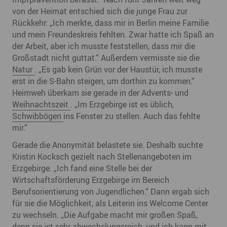
von der Heimat entschied sich die junge Frau zur
Rückkehr: „Ich merkte, dass mir in Berlin meine Familie
und mein Freundeskreis fehlten. Zwar hatte ich Spaß an
der Arbeit, aber ich musste feststellen, dass mir die
Großstadt nicht guttat.“ Außerdem vermisste sie die
Natur
. „Es gab kein Grün vor der Haustür, ich musste
erst in die S-Bahn steigen, um dorthin zu kommen.“
Heimweh überkam sie gerade in der Advents- und
Weihnachtszeit
. „Im Erzgebirge ist es üblich,
Schwibbögen
ins Fenster zu stellen. Auch das fehlte
mir.“
Gerade die Anonymität belastete sie. Deshalb suchte
Kristin Kocksch gezielt nach Stellenangeboten im
Erzgebirge. „Ich fand eine Stelle bei der
Wirtschaftsförderung Erzgebirge im Bereich
Berufsorientierung von Jugendlichen.“ Dann ergab sich
für sie die Möglichkeit, als Leiterin ins Welcome Center
zu wechseln. „Die Aufgabe macht mir großen Spaß,
denn sie ist sehr abwechslungsreich, und ich kann mit