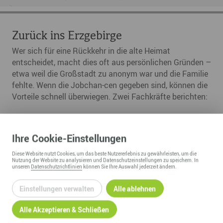
Zurück ins Erzgebirge
Wer sich für eine Rückkehr in die alte Heimat
entscheidet, macht dies oft aus persönlichen Gründen –
etwa weil die Großstadt zu anonym war und die Familie
fehlte. Wenn die Jobchan-cen gegeben sind, können die
Vorteile schnell überwiegen. Zwei Fachkräfte berichten:
Ihre
Cookie
-Einstellungen
Diese
Website
nutzt Cookies, um das beste Nutzererlebnis zu gewährleisten, um die
Nutzung der
Website
zu analysieren und Datenschutzeinstellungen zu speichern. In
unseren
Datenschutzrichtlinien
können Sie Ihre Auswahl jederzeit ändern.
Einstellungen verwalten
Alle ablehnen
Alle Akzeptieren & Schließen