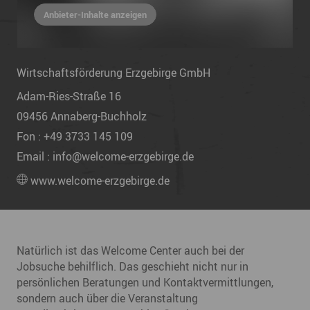
Anbieter-Inhalte anzeigen
Wirtschaftsförderung Erzgebirge GmbH
Adam-Ries-Straße 16
09456
Annaberg-Buchholz
Fon :
+49 3733 145 109
Email :
info@welcome-erzgebirge.de
www.welcome-erzgebirge.de
Natürlich ist das Welcome Center auch bei der
Jobsuche behilflich. Das geschieht nicht nur in
persönlichen Beratungen und Kontaktvermittlungen,
sondern auch über die Veranstaltung