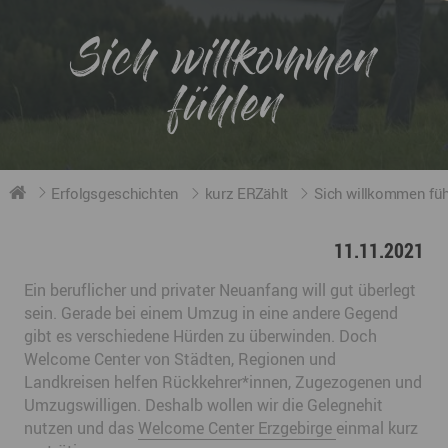
Sich willkommen
fühlen
Erfolgsgeschichten
kurz ERZählt
Sich willkommen fü
11.11.2021
Ein beruflicher und privater Neuanfang will gut überlegt
sein. Gerade bei einem Umzug in eine andere Gegend
gibt es verschiedene Hürden zu überwinden. Doch
Welcome Center von Städten, Regionen und
Landkreisen helfen Rückkehrer*innen, Zugezogenen und
Umzugswilligen. Deshalb wollen wir die Gelegnehit
nutzen und das
Welcome Center Erzgebirge
einmal kurz