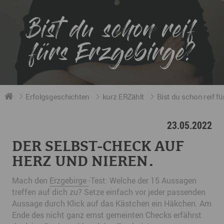
Bist du schon reif
fürs Erzgebirge?
Erfolgsgeschichten
kurz ERZählt
Bist du schon reif f
23.05.2022
DER SELBST-CHECK AUF
HERZ UND NIEREN.
Mach den
Erzgebirge
-Test: Welche der 15 Aussagen
treffen auf dich zu? Setze einfach vor jeder passenden
Aussage durch Klick auf das Kästchen ein Häkchen. Am
Ende des nicht ganz ernst gemeinten Checks erfährst