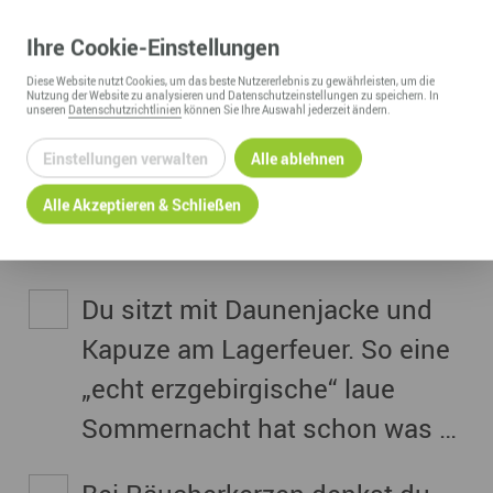
– ohne Kettensäge.
Ihre
Cookie
-Einstellungen
Du „friemelst“ ( = werkelst,
Diese
Website
nutzt Cookies, um das beste Nutzererlebnis zu gewährleisten, um die
Nutzung der
Website
zu analysieren und Datenschutzeinstellungen zu speichern. In
unseren
Datenschutzrichtlinien
können Sie Ihre Auswahl jederzeit ändern.
tüftelst) samstags im
Schuppen oder in der Garage –
Einstellungen verwalten
Alle ablehnen
Arbeitshose statt Jogginghose
Alle Akzeptieren & Schließen
sozusagen.
Du sitzt mit Daunenjacke und
Kapuze am Lagerfeuer. So eine
„echt erzgebirgische“ laue
Sommernacht hat schon was …