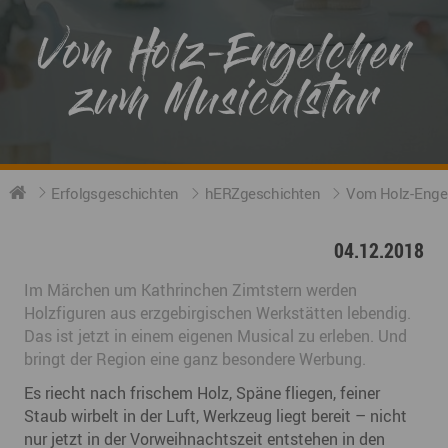
Vom Holz-Engelchen
zum Musicalstar
Erfolgsgeschichten
hERZgeschichten
Vom Holz-Enge
04.12.2018
Im Märchen um Kathrinchen Zimtstern werden
Holzfiguren aus erzgebirgischen Werkstätten lebendig.
Das ist jetzt in einem eigenen Musical zu erleben. Und
bringt der Region eine ganz besondere Werbung.
Es riecht nach frischem Holz, Späne fliegen, feiner
Staub wirbelt in der Luft, Werkzeug liegt bereit – nicht
nur jetzt in der Vorweihnachtszeit entstehen in den