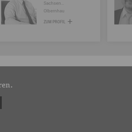
Sachsen…
Olbernhau
ZUM PROFIL
ren.