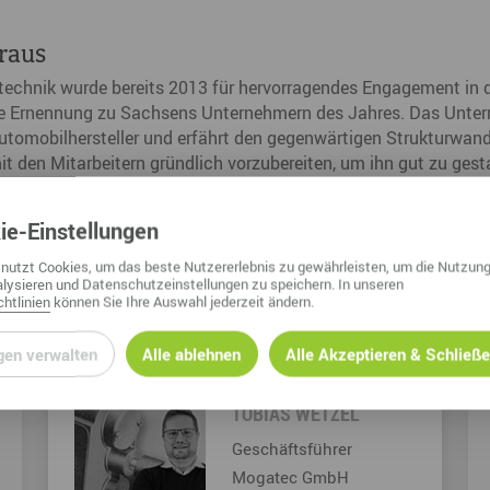
raus
echnik wurde bereits 2013 für hervorragendes Engagement in 
ie Ernennung zu Sachsens Unternehmern des Jahres. Das Unter
Automobilhersteller und erfährt den gegenwärtigen Strukturwand
den Mitarbeitern gründlich vorzubereiten, um ihn gut zu gestalt
ie
-Einstellungen
nutzt Cookies, um das beste Nutzererlebnis zu gewährleisten, um die Nutzung
lysieren und Datenschutzeinstellungen zu speichern. In unseren
htlinien
können Sie Ihre Auswahl jederzeit ändern.
UNTERWEGS ALS BOTSCHAFTER
gen verwalten
Alle ablehnen
Alle Akzeptieren & Schließ
TOBIAS WETZEL
Geschäftsführer
Mogatec GmbH