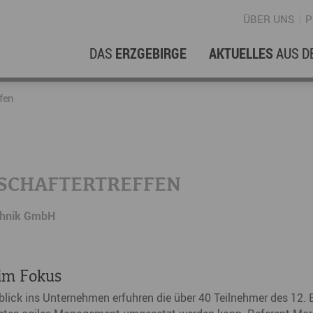
ÜBER UNS
P
DAS
ERZGEBIRGE
AKTUELLES
AUS D
WIRTSCHAFTSREGION
ERFOLGSGESCHICHTEN
L
N
fen
Stellenangebote im Erzgebirge
hERZgeschichten
F
N
Wirtschaftsstandort
Unternehmensgeschichten
B
TSCHAFTERTREFFEN
Arbeiten im Erzgebirge
kurz ERZählt
W
chnik GmbH
Coworking Spaces im Erzgebirge
K
Re
DER FILM
im Fokus
E
lick ins Unternehmen erfuhren die über 40 Teilnehmer des 12. 
Sp