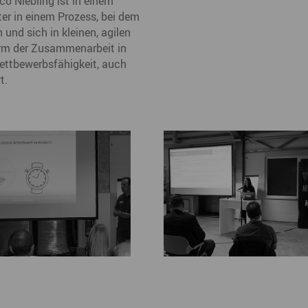
 Niebling ist in einem
er in einem Prozess, bei dem
ympische Winterspiele 2026
und sich in kleinen, agilen
eizeit
Form der Zusammenarbeit in
Wettbewerbsfähigkeit, auch
esundheit & Wellness
t.
atur & Landschaft
lsperren und Stauseen im Erzgebirge
rlaubsregion Erzgebirge
eihnachten