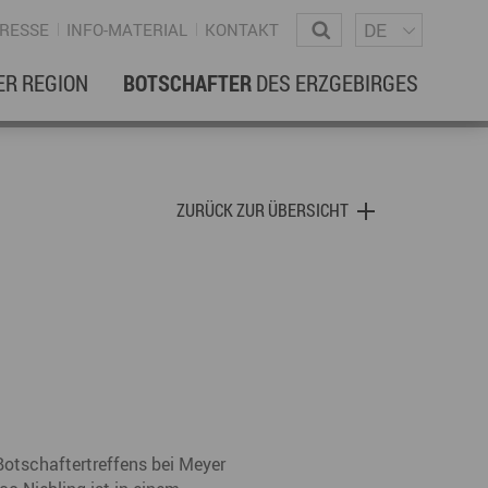
Sprachm
Wonach suchen Sie?
DE
RESSE
INFO-MATERIAL
KONTAKT
ER REGION
BOTSCHAFTER
DES ERZGEBIRGES
EBENSREGION
EWSLETTER
ZURÜCK ZUR ÜBERSICHT
amilienleben
ewsletter
ildung
ohnen & Hausbau
ultur
ligion
Dialekt
Essen
rzgebirgische Volkskunst
Botschaftertreffens bei Meyer
ortliche Aktivitäten