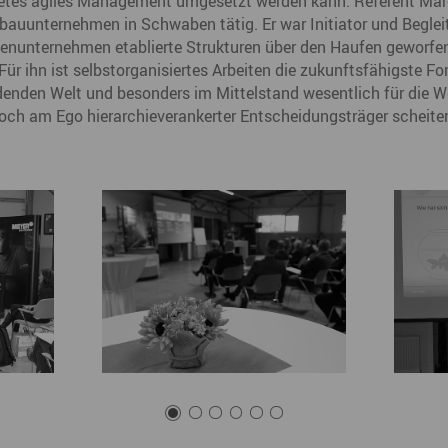
etes agiles Management umgesetzt werden kann. Referent Marco
Nah dran am Abgrund
auunternehmen in Schwaben tätig. Er war Initiator und Begleit
Ol
ienunternehmen etablierte Strukturen über den Haufen geworfen 
Fr
Für ihn ist selbstorganisiertes Arbeiten die zukunftsfähigste 
denden Welt und besonders im Mittelstand wesentlich für die 
G
ch am Ego hierarchieverankerter Entscheidungsträger scheiter
N
Ta
U
W