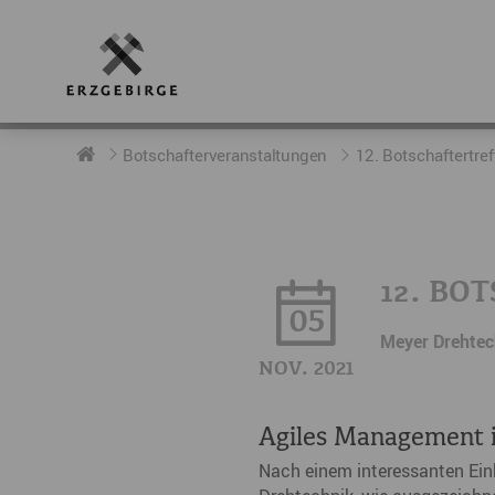
RUND UMS ERZGEBIRGE
AKTUELLES
DIE BOTSCHAFTER
Botschafterveranstaltungen
12. Botschaftertref
Geschichte
Neuigkeiten
Botschafter im Überblick
Geografie
Podcast „hERZschlag“
Botschafterveranstaltungen
12. BO
Der Erzgebirgskreis
05
Meyer Drehte
Städte im Erzgebirge
NOV. 2021
Erzgebirgskrimi
Agiles Management 
Fakten
Nach einem interessanten Einb