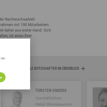
der Nachwuchsarbeit
nehmen mit 190 Mitarbeitern
el daher aus erster Hand. Sich
en, ist eines ihrer
 der
ALLE BOTSCHAFTER IM ÜBERBLICK
en
TORSTEN ENDERS
Geschäftsführer
WätaS Wärmetauscher