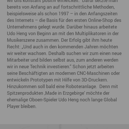
wir uns konstant positiv entwickelt.“ Dafür setzte man
bereits von Anfang an auf fortschrittliche Methoden,
beispielsweise als schon 1997 – in den Anfangszeiten
des Internets – die Basis für den ersten Online-Shop des
Unternehmens gelegt wurde. Darüber hinaus arbeitete
Udo Heng von Beginn an mit den Multiplikatoren in der
Musikerszene zusammen. Der Erfolg gibt ihm heute
Recht: „Und auch in den kommenden Jahren möchten
wir weiter wachsen. Deshalb suchen wir zum einen neue
Mitarbeiter und bilden selbst aus, zum anderen werden
wir in neue Technik investieren.“ Schon jetzt arbeiten
seine Beschäftigten an modernen CNC-Maschinen oder
entwickeln Prototypen mit Hilfe von 3D-Druckern.
Hinzukommen soll bald eine Roboteranlage. Denn mit
Spitzenprodukten ‚Made in Erzgebirge‘ möchte der
ehemalige Oboen-Spieler Udo Heng noch lange Global
Player bleiben.