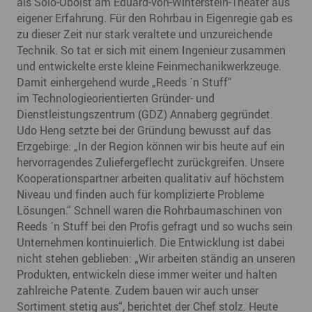
als Solo-Oboist am Eduard-von-Winterstein-Theater aus
eigener Erfahrung. Für den Rohrbau in Eigenregie gab es
zu dieser Zeit nur stark veraltete und unzureichende
Technik. So tat er sich mit einem Ingenieur zusammen
und entwickelte erste kleine Feinmechanikwerkzeuge.
Damit einhergehend wurde „Reeds ´n Stuff“
im Technologieorientierten Gründer- und
Dienstleistungszentrum (GDZ) Annaberg gegründet.
Udo Heng setzte bei der Gründung bewusst auf das
Erzgebirge: „In der Region können wir bis heute auf ein
hervorragendes Zuliefergeflecht zurückgreifen. Unsere
Kooperationspartner arbeiten qualitativ auf höchstem
Niveau und finden auch für komplizierte Probleme
Lösungen.“ Schnell waren die Rohrbaumaschinen von
Reeds ´n Stuff bei den Profis gefragt und so wuchs sein
Unternehmen kontinuierlich. Die Entwicklung ist dabei
nicht stehen geblieben: „Wir arbeiten ständig an unseren
Produkten, entwickeln diese immer weiter und halten
zahlreiche Patente. Zudem bauen wir auch unser
Sortiment stetig aus“, berichtet der Chef stolz. Heute