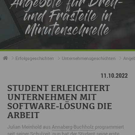
Angebote für Dreh-
und Frästeile in
Minutenschnelle
Erfolgsgeschichten
Unternehmensgeschichten
Angeb
11.10.2022
STUDENT ERLEICHTERT
UNTERNEHMEN MIT
SOFTWARE-LÖSUNG DIE
ARBEIT
Julian Meinhold aus
Annaberg-Buchholz
programmiert
seit seiner Schulzeit, nun hat der Student seine erste