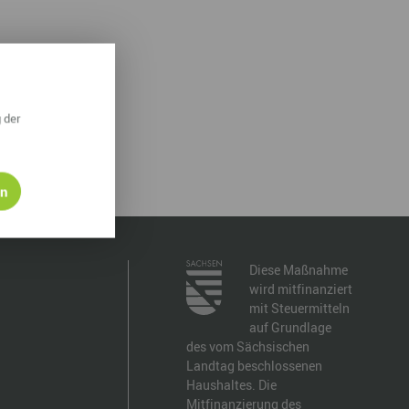
ympische Winterspiele 2026
eizeit
esundheit & Wellness
 der
atur & Landschaft
lsperren und Stauseen im Erzgebirge
en
rlaubsregion Erzgebirge
eihnachten
Diese Maßnahme
wird mitfinanziert
mit Steuermitteln
auf Grundlage
des vom Sächsischen
Landtag beschlossenen
Haushaltes. Die
Mitfinanzierung des