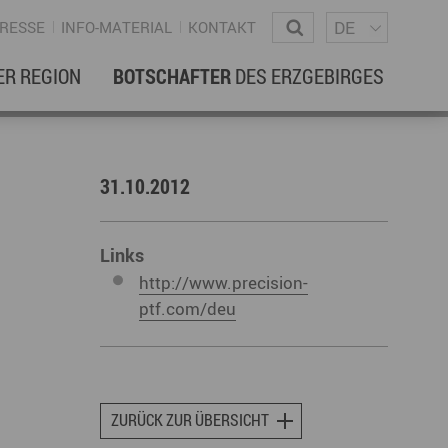
Sprachm
Wonach suchen Sie?
DE
RESSE
INFO-MATERIAL
KONTAKT
ER REGION
BOTSCHAFTER
DES ERZGEBIRGES
EBENSREGION
EWSLETTER
31.10.2012
amilienleben
ewsletter
ildung
Links
http://www.precision-
ohnen & Hausbau
ptf.com/deu
ultur
ligion
Dialekt
Essen
rzgebirgische Volkskunst
ZURÜCK ZUR ÜBERSICHT
ortliche Aktivitäten