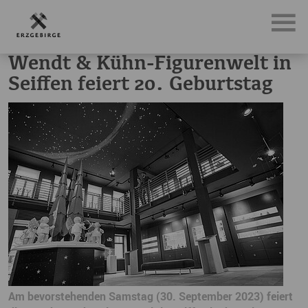
News, Neuigkeiten & Nachrichten aus dem Erzgebirge
Wen
Wendt & Kühn-Figurenwelt in
Seiffen feiert 20. Geburtstag
Am bevorstehenden Samstag (30. September 2023) feiert