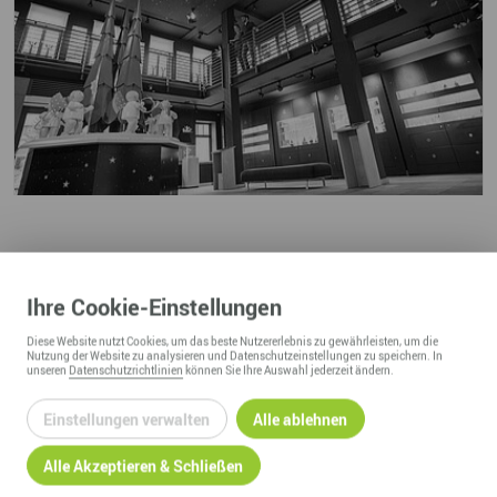
Links
Ihre
Cookie
-Einstellungen
mehr zur Wendt & Kühn-Figurenwelt in Seiffen
Diese
Website
nutzt Cookies, um das beste Nutzererlebnis zu gewährleisten, um die
Nutzung der
Website
zu analysieren und Datenschutzeinstellungen zu speichern. In
unseren
Datenschutzrichtlinien
können Sie Ihre Auswahl jederzeit ändern.
Einstellungen verwalten
Alle ablehnen
Wendt & Kühn KG
Alle Akzeptieren & Schließen
Chemnitzer Straße 40