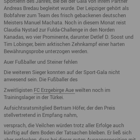
Sportlerin des Jahres, die bei der Gala von ihrem Partner
Andreas Bredau begleitet wurde. Der Leipziger gehört als
Bobfahrer zum Team des frisch gebackenen deutschen
Meisters Manuel Machata. Noch in diesem Monat reist
Claudia Nystad zur Fulda-Challenge in den Norden
Kanadas, wo vier Prominente, darunter Detlef D. Soost und
Tim Lobinger, beim arktischen Zehnkampf einer harten
Bewährungsprobe unterzogen werden.
Auer Fußballer und Steiner fehlen
Die weiteren Sieger konnten auf der Sport-Gala nicht
anwesend sein. Die Fußballer des
Zweitligisten
FC Erzgebirge Aue
weilten noch im
Trainingslager in der Türkei.
Aufsichtsratsmitglied Bertram Höfer, der den Preis
stellvertretend in Empfang nahm,
versprach, die Veilchen würden trotz aller Erfolge auch
künftig auf dem Boden der Tatsachen bleiben. Er ließ sich
aber entlocken, dass bei dieser guten Ausgangsposition mit