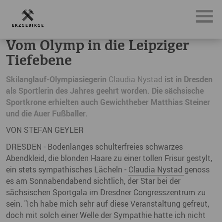
News, Neuigkeiten & Nachrichten aus dem Erzgebirge
Vom
Vom Olymp in die Leipziger
Tiefebene
Skilanglauf-Olympiasiegerin
Claudia Nystad
ist in Dresden
als Sportlerin des Jahres geehrt worden. Die sächsische
Sportkrone erhielten auch Gewichtheber Matthias Steiner
und die Auer Fußballer.
VON STEFAN GEYLER
DRESDEN - Bodenlanges schulterfreies schwarzes
Abendkleid, die blonden Haare zu einer tollen Frisur gestylt,
ein stets sympathisches Lächeln -
Claudia Nystad
genoss
es am Sonnabendabend sichtlich, der Star bei der
sächsischen Sportgala im Dresdner Congresszentrum zu
sein. "Ich habe mich sehr auf diese Veranstaltung gefreut,
doch mit solch einer Welle der Sympathie hatte ich nicht