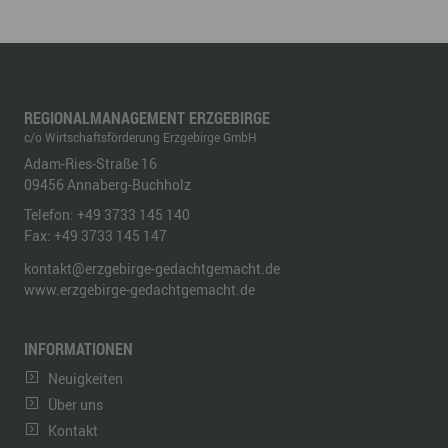
REGIONALMANAGEMENT ERZGEBIRGE
c/o Wirtschaftsförderung Erzgebirge GmbH
Adam-Ries-Straße 16
09456
Annaberg-Buchholz
Telefon:
+49 3733 145 140
Fax:
+49 3733 145 147
kontakt@erzgebirge-gedachtgemacht.de
www.erzgebirge-gedachtgemacht.de
INFORMATIONEN
Neuigkeiten
Über uns
Kontakt