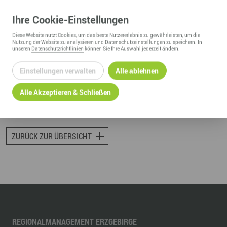
09496
Marienberg
Fon :
+49615263070
Ihre
Cookie
-Einstellungen
Email :
support@jakob-winter.com
Diese
Website
nutzt Cookies, um das beste Nutzererlebnis zu gewährleisten, um die
Nutzung der
Website
zu analysieren und Datenschutzeinstellungen zu speichern. In
unseren
Datenschutzrichtlinien
können Sie Ihre Auswahl jederzeit ändern.
Web :
www.jakob-winter.com
Einstellungen verwalten
Alle ablehnen
AKTUELLE STELLENANGEBOTE
Alle Akzeptieren & Schließen
ZURÜCK ZUR ÜBERSICHT
REGIONALMANAGEMENT ERZGEBIRGE