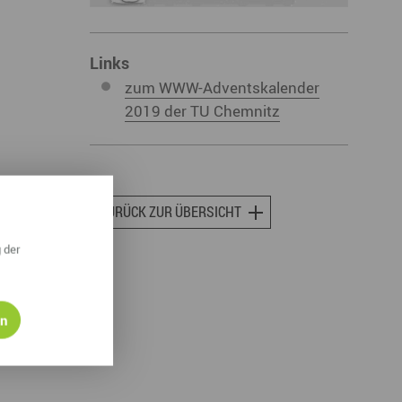
ympische Winterspiele 2026
eizeit
Links
zum WWW-Adventskalender
esundheit & Wellness
2019 der TU Chemnitz
atur & Landschaft
lsperren und Stauseen im Erzgebirge
rlaubsregion Erzgebirge
ZURÜCK ZUR ÜBERSICHT
eihnachten
 der
en