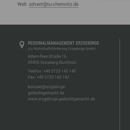
Welt:
advent
@
tu-chemnitz.de
REGIONALMANAGEMENT ERZGEBIRGE
c/o Wirtschaftsförderung Erzgebirge GmbH
Adam-Ries-Straße 16
09456
Annaberg-Buchholz
Telefon:
+49 3733 145 140
Fax:
+49 3733 145 147
kontakt@erzgebirge-
gedachtgemacht.de
www.erzgebirge-gedachtgemacht.de