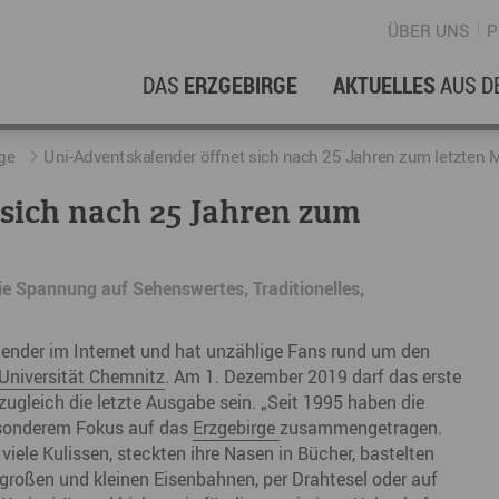
ÜBER UNS
P
DAS
ERZGEBIRGE
AKTUELLES
AUS D
WIRTSCHAFTSREGION
ERFOLGSGESCHICHTEN
L
N
ge
Uni-Adventskalender öffnet sich nach 25 Jahren zum letzten 
sich nach 25 Jahren zum
Stellenangebote im Erzgebirge
hERZgeschichten
F
N
Wirtschaftsstandort
Unternehmensgeschichten
B
ie Spannung auf Sehenswertes, Traditionelles,
Arbeiten im Erzgebirge
kurz ERZählt
W
alender im Internet und hat unzählige Fans rund um den
Coworking Spaces im Erzgebirge
K
Universität Chemnitz
. Am 1. Dezember 2019 darf das erste
Re
zugleich die letzte Ausgabe sein. „Seit 1995 haben die
esonderem Fokus auf das
Erzgebirge
zusammengetragen.
DER FILM
E
r viele Kulissen, steckten ihre Nasen in Bücher, bastelten
großen und kleinen Eisenbahnen, per Drahtesel oder auf
Sp