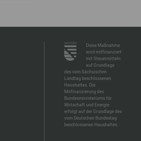
Diese Maßnahme
wird mitfinanziert
mit Steuermitteln
auf Grundlage
des vom Sächsischen
Landtag beschlossenen
Haushaltes. Die
Mitfinanzierung des
Bundesministeriums für
Wirtschaft und Energie
erfolgt auf der Grundlage des
vom Deutschen Bundestag
beschlossenen Haushaltes.