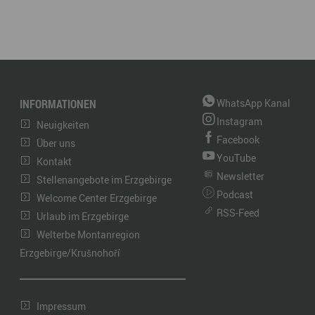
INFORMATIONEN
WhatsApp Kanal
Instagram
Neuigkeiten
Facebook
Über uns
YouTube
Kontakt
Newsletter
Stellenangebote im Erzgebirge
Podcast
Welcome Center Erzgebirge
RSS-Feed
Urlaub im Erzgebirge
Welterbe Montanregion
Erzgebirge/Krušnohoří
Impressum