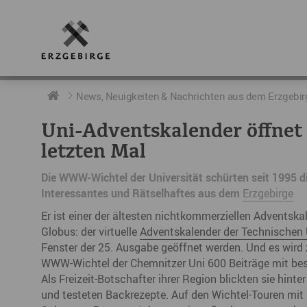
RUND UMS ERZGEBIRGE
AKTUELLES
DIE BOTSCHAFTER
News, Neuigkeiten & Nachrichten aus dem Erzgebir
Uni-Adventskalender öffnet 
Geschichte
Neuigkeiten
Botschafter im Überblick
letzten Mal
Geografie
Podcast „hERZschlag“
Botschafterveranstaltungen
Die WWW-Wichtel der Universität schürten seit 1995 d
Interessantes und Rätselhaftes aus dem
Erzgebirge
Der Erzgebirgskreis
Er ist einer der ältesten nichtkommerziellen Adventsk
Städte im Erzgebirge
Globus: der virtuelle
Adventskalender der Technischen 
Fenster der 25. Ausgabe geöffnet werden. Und es wird 
Erzgebirgskrimi
WWW-Wichtel der Chemnitzer Uni 600 Beiträge mit b
Als Freizeit-Botschafter ihrer Region blickten sie hinte
Fakten
und testeten Backrezepte. Auf den Wichtel-Touren mit 