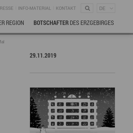
Sprachm
Wonach suchen Sie?
DE
RESSE
INFO-MATERIAL
KONTAKT
ER REGION
BOTSCHAFTER
DES ERZGEBIRGES
EBENSREGION
EWSLETTER
Mal
29.11.2019
amilienleben
ewsletter
ildung
ohnen & Hausbau
ultur
ligion
Dialekt
Essen
rzgebirgische Volkskunst
ortliche Aktivitäten