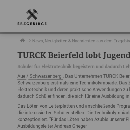
RUND UMS ERZGEBIRGE
AKTUELLES
DIE BOTSCHAFTER
News, Neuigkeiten & Nachrichten aus dem Erzgebir
TURCK Beierfeld lobt Jugen
Geschichte
Neuigkeiten
Botschafter im Überblick
Schüler für Elektrotechnik begeistern und dadurch Leh
Geografie
Podcast „hERZschlag“
Botschafterveranstaltungen
Aue
/
Schwarzenberg
. Das Unternehmen TURCK Beierfe
Der Erzgebirgskreis
Schwarzenberg erstmals eine Technikolympiade. Das Zie
Elektrotechnik und deren praktische Anwendungen zu 
Städte im Erzgebirge
dadurch Schüler finden, die sich für eine Ausbildung i
Das Löten von Leiterplatten und anschließende Progr
Erzgebirgskrimi
die interessierten Schüler stellen. Die Technikolympi
Fakten
konzeptioniert. "Für das Löten haben Azubis unserer Fi
Ausbildungsleiter Andreas Grieger.