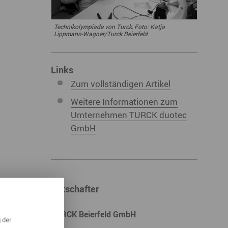
ympische Winterspiele 2026
Technikolympiade von Turck, Foto: Katja
eizeit
Lippmann-Wagner/Turck Beierfeld
esundheit & Wellness
Links
atur & Landschaft
Zum vollständigen Artikel
lsperren und Stauseen im Erzgebirge
Weitere Informationen zum
rlaubsregion Erzgebirge
Umternehmen TURCK duotec
GmbH
eihnachten
Botschafter
TURCK Beierfeld GmbH
 der