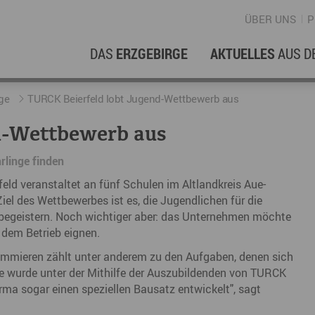
ÜBER UNS
P
DAS
ERZGEBIRGE
AKTUELLES
AUS D
WIRTSCHAFTSREGION
ERFOLGSGESCHICHTEN
L
N
ge
TURCK Beierfeld lobt Jugend-Wettbewerb aus
d-Wettbewerb aus
Stellenangebote im Erzgebirge
hERZgeschichten
F
N
rlinge finden
Wirtschaftsstandort
Unternehmensgeschichten
B
ld veranstaltet an fünf Schulen im Altlandkreis Aue-
Arbeiten im Erzgebirge
kurz ERZählt
W
l des Wettbewerbes ist es, die Jugendlichen für die
begeistern. Noch wichtiger aber: das Unternehmen möchte
Coworking Spaces im Erzgebirge
K
n dem Betrieb eignen.
Re
ammieren zählt unter anderem zu den Aufgaben, denen sich
ade wurde unter der Mithilfe der Auszubildenden von TURCK
DER FILM
E
rma sogar einen speziellen Bausatz entwickelt", sagt
Sp