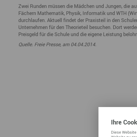
Zwei Runden müssen die Mädchen und Jungen, die auf
Fächern Mathematik, Physik, Informatik und WTH (Wir
durchlaufen. Aktuell findet der Praxisteil in den Schul
Unternehmen für den Theorieteil besuchen. Dort werd
Preisgeld für die Schule und die eigene Leistung belohn
Quelle. Freie Presse, am 04.04.2014.
Ihre
Cook
Diese
Website
Website
zu ana