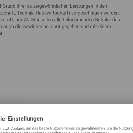
Nah dran am Abgrund
 Grund ihrer außergewöhnlichen Leistungen in den
Ol
tschaft, Technik, Hauswirtschaft) vorgeschlagen wurden,
en statt, am 24. Mai sollen alle teilnehmenden Schüler das
Fr
en auch die Gewinner bekannt gegeben und mit einem
G
t.
N
Ta
U
W
ie
-Einstellungen
nutzt Cookies, um das beste Nutzererlebnis zu gewährleisten, um die Nutzung
lysieren und Datenschutzeinstellungen zu speichern. In unseren