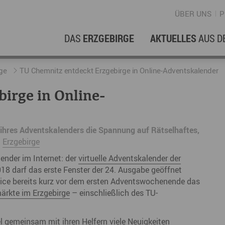
ÜBER UNS
P
DAS
ERZGEBIRGE
AKTUELLES
AUS D
WIRTSCHAFTSREGION
ERFOLGSGESCHICHTEN
L
N
ge
TU Chemnitz entdeckt Erzgebirge in Online-Adventskalender
irge in Online-
Stellenangebote im Erzgebirge
hERZgeschichten
F
N
Wirtschaftsstandort
Unternehmensgeschichten
B
ihres Adventskalenders die Spannung auf Rätselhaftes,
m
Erzgebirge
Arbeiten im Erzgebirge
kurz ERZählt
W
lender im Internet: der
virtuelle Adventskalender der
Coworking Spaces im Erzgebirge
K
18 darf das erste Fenster der 24. Ausgabe geöffnet
Re
vice bereits kurz vor dem ersten Adventswochenende das
rkte im Erzgebirge
– einschließlich des TU-
DER FILM
E
Sp
l gemeinsam mit ihren Helfern viele
Neuigkeiten