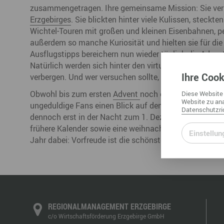
zusammengetragen. Ihre gemeinsame Mission: Sie verst
Erzgebirges
. Sie blickten hinter viele Kulissen, steckt
Wichtel-Touren mit großen und kleinen Eisenbahnen, p
außerdem so manche Kuriosität und hielten sie für die 
Ausflugstipps bereichern nun wieder täglich die
Advent
Natürlich werden sich hinter den virtuellen Kalenderf
Ihre
Cook
verbergen. Und wer versuchen sollte, ein Fenster eher z
Obwohl bis zum ersten
Advent
noch ein paar Tage ver
Diese
Website
Website
zu ana
ungeduldige Fans einen Blick auf den neuen WWW-Adven
Datenschutzric
dennoch erst in der Nacht zum 1. Dezember. Bis dahin t
frühere Kalender sowie eine weihnachtliche 3D-Animati
Einstellun
Jahr dabei: Vorfreude ist die schönste Freude!
REGIONALMANAGEMENT ERZGEBIRGE
c/o Wirtschaftsförderung Erzgebirge GmbH