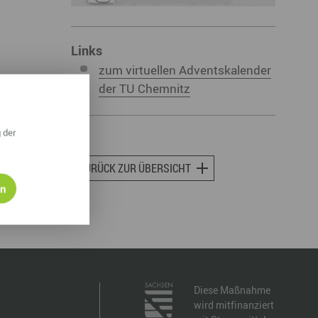
ympische Winterspiele 2026
eizeit
Links
zum virtuellen Adventskalender
esundheit & Wellness
der TU Chemnitz
atur & Landschaft
lsperren und Stauseen im Erzgebirge
 der
rlaubsregion Erzgebirge
ZURÜCK ZUR ÜBERSICHT
eihnachten
en
Diese Maßnahme
wird mitfinanziert