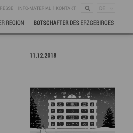
Sprachm
Wonach suchen Sie?
DE
RESSE
INFO-MATERIAL
KONTAKT
ER REGION
BOTSCHAFTER
DES ERZGEBIRGES
EBENSREGION
EWSLETTER
11.12.2018
amilienleben
ewsletter
ildung
ohnen & Hausbau
ultur
ligion
Dialekt
Essen
rzgebirgische Volkskunst
ortliche Aktivitäten