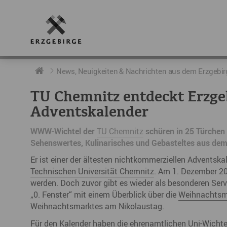
RUND UMS ERZGEBIRGE
AKTUELLES
DIE BOTSCHAFTER
News, Neuigkeiten & Nachrichten aus dem Erzgebir
TU Chemnitz entdeckt Erzgeb
Geschichte
Neuigkeiten
Botschafter im Überblick
Adventskalender
Geografie
Podcast „hERZschlag“
Botschafterveranstaltungen
WWW-Wichtel der
TU Chemnitz
schüren in 25 Türchen 
Sehenswertes, Kulinarisches und Gebasteltes aus de
Der Erzgebirgskreis
Er ist einer der ältesten nichtkommerziellen Adventska
Städte im Erzgebirge
Technischen Universität Chemnitz
. Am 1. Dezember 20
werden. Doch zuvor gibt es wieder als besonderen Ser
Erzgebirgskrimi
„0. Fenster“ mit einem Überblick über die
Weihnachtsmä
Weihnachtsmarktes am Nikolaustag.
Fakten
Für den Kalender haben die ehrenamtlichen Uni-Wichte