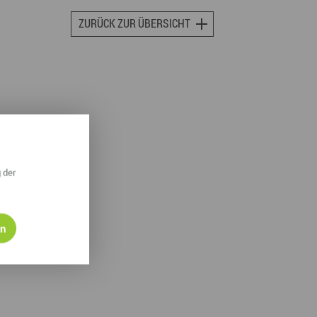
ympische Winterspiele 2026
ZURÜCK ZUR ÜBERSICHT
eizeit
esundheit & Wellness
atur & Landschaft
lsperren und Stauseen im Erzgebirge
rlaubsregion Erzgebirge
 der
eihnachten
en