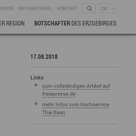
Sprachm
Wonach suchen Sie?
DE
RESSE
INFO-MATERIAL
KONTAKT
ER REGION
BOTSCHAFTER
DES ERZGEBIRGES
EBENSREGION
EWSLETTER
17.08.2018
amilienleben
ewsletter
ildung
Links
zum vollständigen Artikel auf
ohnen & Hausbau
freiepresse.de
ultur
mehr Infos zum Kochservice
ligion
Dialekt
Essen
Thai Baan
rzgebirgische Volkskunst
ortliche Aktivitäten