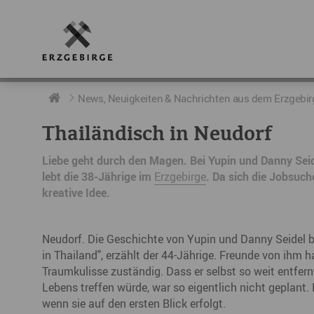
RUND UMS ERZGEBIRGE
AKTUELLES
DIE BOTSCHAFTER
News, Neuigkeiten & Nachrichten aus dem Erzgebir
Thailändisch in Neudorf
Geschichte
Neuigkeiten
Botschafter im Überblick
Liebe geht durch den Magen. Bei Yupin und Danny Seide
Geografie
Podcast „hERZschlag“
Botschafterveranstaltungen
lebt die 38-Jährige im
Erzgebirge
. Da sich die Jobsuch
kreative Idee.
Der Erzgebirgskreis
Städte im Erzgebirge
Neudorf. Die Geschichte von Yupin und Danny Seidel be
in Thailand", erzählt der 44-Jährige. Freunde von ihm ha
Erzgebirgskrimi
Traumkulisse zuständig. Dass er selbst so weit entfern
Fakten
Lebens treffen würde, war so eigentlich nicht geplant.
wenn sie auf den ersten Blick erfolgt.