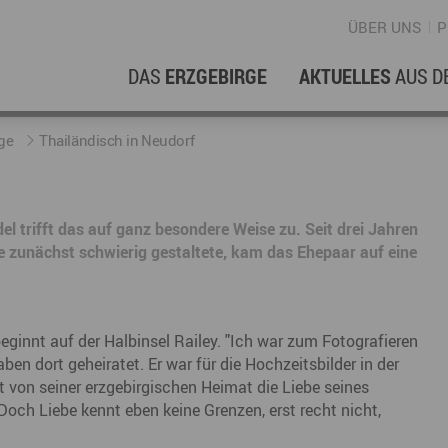
ÜBER UNS
P
DAS
ERZGEBIRGE
AKTUELLES
AUS D
WIRTSCHAFTSREGION
ERFOLGSGESCHICHTEN
L
N
ge
Thailändisch in Neudorf
Stellenangebote im Erzgebirge
hERZgeschichten
F
N
l trifft das auf ganz besondere Weise zu. Seit drei Jahren
Wirtschaftsstandort
Unternehmensgeschichten
B
e zunächst schwierig gestaltete, kam das Ehepaar auf eine
Arbeiten im Erzgebirge
kurz ERZählt
W
Coworking Spaces im Erzgebirge
K
ginnt auf der Halbinsel Railey. "Ich war zum Fotografieren
Re
ben dort geheiratet. Er war für die Hochzeitsbilder in der
t von seiner erzgebirgischen Heimat die Liebe seines
DER FILM
E
 Doch Liebe kennt eben keine Grenzen, erst recht nicht,
Sp