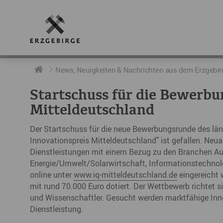
RUND UMS ERZGEBIRGE
AKTUELLES
DIE BOTSCHAFTER
News, Neuigkeiten & Nachrichten aus dem Erzgebir
Startschuss für die Bewerbu
Geschichte
Neuigkeiten
Botschafter im Überblick
Mitteldeutschland
Geografie
Podcast „hERZschlag“
Botschafterveranstaltungen
Der Startschuss für die neue Bewerbungsrunde des lä
Innovationspreis Mitteldeutschland" ist gefallen. Neu
Der Erzgebirgskreis
Dienstleistungen mit einem Bezug zu den Branchen Au
Städte im Erzgebirge
Energie/Umwelt/Solarwirtschaft, Informationstechnol
online unter
www.iq-mitteldeutschland.de
eingereicht 
Erzgebirgskrimi
mit rund 70.000 Euro dotiert. Der Wettbewerb richtet 
und Wissenschaftler. Gesucht werden marktfähige Innov
Fakten
Dienstleistung.