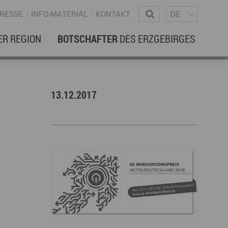
Sprachm
Wonach suchen Sie?
DE
RESSE
INFO-MATERIAL
KONTAKT
ER REGION
BOTSCHAFTER
DES ERZGEBIRGES
EBENSREGION
EWSLETTER
13.12.2017
amilienleben
ewsletter
ildung
ohnen & Hausbau
ultur
ligion
Dialekt
Essen
rzgebirgische Volkskunst
ortliche Aktivitäten