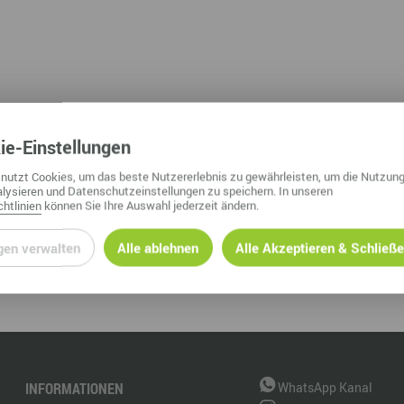
Nah dran am Abgrund
Ol
Fr
G
N
ie
-Einstellungen
Ta
nutzt Cookies, um das beste Nutzererlebnis zu gewährleisten, um die Nutzung
lysieren und Datenschutzeinstellungen zu speichern. In unseren
U
htlinien
können Sie Ihre Auswahl jederzeit ändern.
W
gen verwalten
Alle ablehnen
Alle Akzeptieren & Schließ
INFORMATIONEN
WhatsApp Kanal