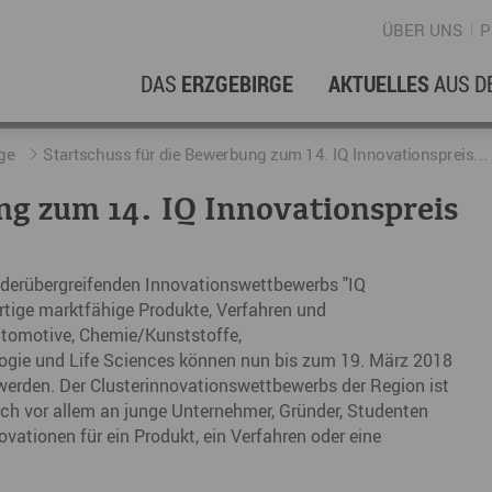
ÜBER UNS
P
DAS
ERZGEBIRGE
AKTUELLES
AUS D
WIRTSCHAFTSREGION
ERFOLGSGESCHICHTEN
L
N
ge
Startschuss für die Bewerbung zum 14. IQ Innovationspreis...
ng zum 14. IQ Innovationspreis
Stellenangebote im Erzgebirge
hERZgeschichten
F
N
Wirtschaftsstandort
Unternehmensgeschichten
B
nderübergreifenden Innovationswettbewerbs "IQ
artige marktfähige Produkte, Verfahren und
Arbeiten im Erzgebirge
kurz ERZählt
W
tomotive, Chemie/Kunststoffe,
Coworking Spaces im Erzgebirge
K
ogie und Life Sciences können nun bis zum 19. März 2018
werden. Der Clusterinnovationswettbewerbs der Region ist
Re
sich vor allem an junge Unternehmer, Gründer, Studenten
DER FILM
ationen für ein Produkt, ein Verfahren oder eine
E
Sp