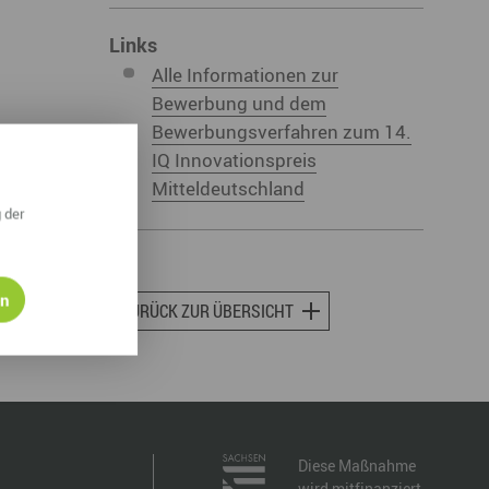
ympische Winterspiele 2026
Links
eizeit
Alle Informationen zur
Bewerbung und dem
esundheit & Wellness
Bewerbungsverfahren zum 14.
IQ Innovationspreis
atur & Landschaft
Mitteldeutschland
lsperren und Stauseen im Erzgebirge
 der
rlaubsregion Erzgebirge
eihnachten
en
ZURÜCK ZUR ÜBERSICHT
Diese Maßnahme
wird mitfinanziert