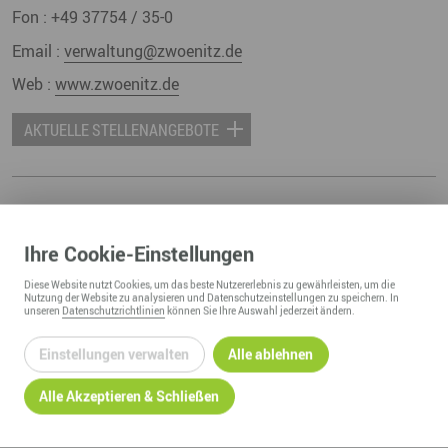
Fon :
+49 37754 / 35-0
Email :
verwaltung@zwoenitz.de
Web :
www.zwoenitz.de
AKTUELLE STELLENANGEBOTE
ZURÜCK ZUR ÜBERSICHT
Ihre
Cookie
-Einstellungen
Diese
Website
nutzt Cookies, um das beste Nutzererlebnis zu gewährleisten, um die
Nutzung der
Website
zu analysieren und Datenschutzeinstellungen zu speichern. In
unseren
Datenschutzrichtlinien
können Sie Ihre Auswahl jederzeit ändern.
Einstellungen verwalten
Alle ablehnen
Alle Akzeptieren & Schließen
REGIONALMANAGEMENT ERZGEBIRGE
c/o Wirtschaftsförderung Erzgebirge GmbH