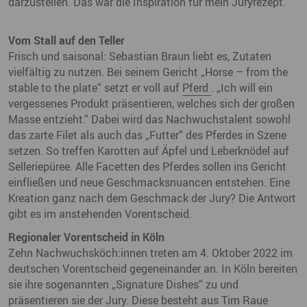
darzustellen. Das war die Inspiration für mein Juryrezept.“
Vom Stall auf den Teller
Frisch und saisonal: Sebastian Braun liebt es, Zutaten
vielfältig zu nutzen. Bei seinem Gericht „Horse – from the
stable to the plate“ setzt er voll auf
Pferd
. „Ich will ein
vergessenes Produkt präsentieren, welches sich der großen
Masse entzieht.“ Dabei wird das Nachwuchstalent sowohl
das zarte Filet als auch das „Futter“ des Pferdes in Szene
setzen. So treffen Karotten auf Äpfel und Leberknödel auf
Selleriepüree. Alle Facetten des Pferdes sollen ins Gericht
einfließen und neue Geschmacksnuancen entstehen. Eine
Kreation ganz nach dem Geschmack der Jury? Die Antwort
gibt es im anstehenden Vorentscheid.
Regionaler Vorentscheid in Köln
Zehn Nachwuchsköch:innen treten am 4. Oktober 2022 im
deutschen Vorentscheid gegeneinander an. In Köln bereiten
sie ihre sogenannten „Signature Dishes“ zu und
präsentieren sie der Jury. Diese besteht aus Tim Raue