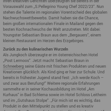
ihren kreativen Gerichten überzeugten sie bereits in der
Vorauswahl zum „S.Pellegrino Young Chef 2022/23“. Nun
stehen die Talente im regionalen Vorentscheid des globalen
Nachwuchswettbewerbs. Damit haben sie die Chance,
beim großen internationalen Finale in Mailand gegen den
besten Kochnachwuchs der Welt anzutreten. Mit dabei:
Youngster Sebastian Braun aus dem „Bergauers“, einem
kleinen Restaurant im Herzen des Erzgebirges.
Zurück zu den kulinarischen Wurzeln
Als Jungkoch überzeugte er im österreichischen Hotel
„Post Lermoos“. Jetzt macht Sebastian Braun in
Schneeberg
seine Gäste mit frischen Produkten und neuen
Kreationen glücklich. Als Kind ging er hier zur Schule. Und
bereits in frühester Jugend stand fest: „Ich werde Koch –
und zwar aus Berufung!“ Weitere regionale Erfahrungen
sammelte er in seiner Kochausbildung im Hotel „Am
Kurhaus“ in Bad Schlema sowie im Hotel Schloss Leitheim
und im „Gutshaus Stolpe“. „Für mich ist es wichtig, das
Produkt in den Mittelpunkt zu stellen und es kreativ