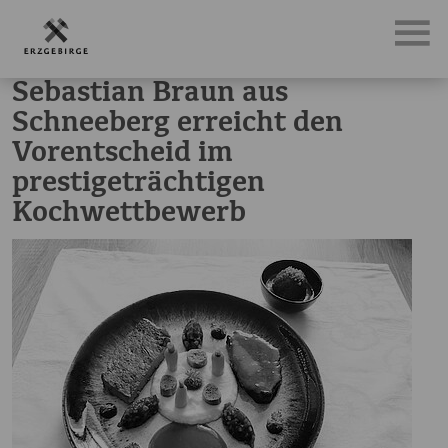
News, Neuigkeiten & Nachrichten aus dem Erzgebirge
Seb
Sebastian Braun aus
Schneeberg erreicht den
Vorentscheid im
prestigeträchtigen
Kochwettbewerb