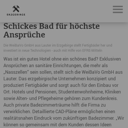
News, Neuigkeiten & Nachrichten aus dem Erzgebirge
Sc
Schickes Bad für höchste
Ansprüche
Die WeiBaVo GmbH aus Lauter im Erzgebirge stellt Fertigbäder her und
investiert in neue Technologien - auch mit Hilfe von EFRE-Mitteln
Was ist ein gutes Hotel ohne ein schönes Bad? Exklusiven
Ansprüchen an sanitäre Einrichtungen, die mehr als
„Nasszellen“ sein sollen, stellt sich die WeiBaVo GmbH aus
Lauter. Das erzgebirgische Unternehmen konzipiert und
produziert Fertigbäder und sorgt auch für den Einbau vor
Ort. Hotels und Pensionen, Studentenwohnheime, Kliniken
sowie Alten- und Pflegeheime gehören zum Kundenkreis.
Auch private Badezimmerträume hilft die Firma zu
verwirklichen. Detaillierte CAD-Pläne ermöglichen einen
realitätsnahen Eindruck vom zukünftigen Badezimmer. „Wir
können so gemeinsam mit dem Kunden dessen Ideen