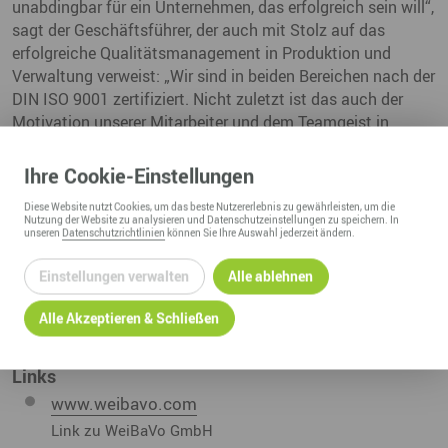
unabdingbar für ein Unternehmen, das erfolgreich sein will“,
sagt der Geschäftsführer, der auch mit Stolz auf das
erfolgreiche Qualitätsmanagement in Produktion und
Verwaltung verweist: „Wir sind in beiden Bereichen nach der
DIN ISO 9001 zertifiziert. Nicht zuletzt ist das auch der
Motivation unserer Mitarbeiter und dem Teamgeist in
unserer Firma zu verdanken.“
Ihre
Cookie
-Einstellungen
Diese
Website
nutzt Cookies, um das beste Nutzererlebnis zu gewährleisten, um die
Nutzung der
Website
zu analysieren und Datenschutzeinstellungen zu speichern. In
unseren
Datenschutzrichtlinien
können Sie Ihre Auswahl jederzeit ändern.
Quelle: Zeitung STRUKTURFONDS AKTUELL Ausgabe
3.2010
Einstellungen verwalten
Alle ablehnen
01.09.2010
Alle Akzeptieren & Schließen
Links
www.weibavo.com
Link zu WeiBaVo GmbH