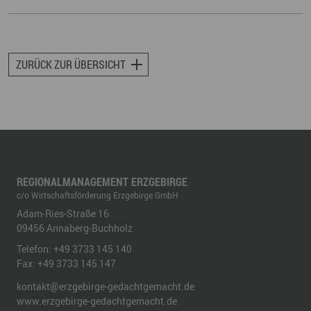
ZURÜCK ZUR ÜBERSICHT
REGIONALMANAGEMENT ERZGEBIRGE
c/o Wirtschaftsförderung Erzgebirge GmbH
Adam-Ries-Straße 16
09456
Annaberg-Buchholz
Telefon:
+49 3733 145 140
Fax:
+49 3733 145 147
kontakt@erzgebirge-gedachtgemacht.de
www.erzgebirge-gedachtgemacht.de