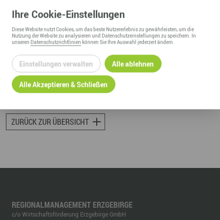
21.08.2018
Ihre
Cookie
-Einstellungen
Diese
Website
nutzt Cookies, um das beste Nutzererlebnis zu gewährleisten, um die
Links
Nutzung der
Website
zu analysieren und Datenschutzeinstellungen zu speichern. In
unseren
Datenschutzrichtlinien
können Sie Ihre Auswahl jederzeit ändern.
zum vollständigen Artikel auf freiepresse.de
Einstellungen verwalten
Alle ablehnen
mehr Infos zum Unternehmen
Alle Akzeptieren & Schließen
ZURÜCK ZUR ÜBERSICHT
REGIONALMANAGEMENT ERZGEBIRGE
c/o Wirtschaftsförderung Erzgebirge GmbH