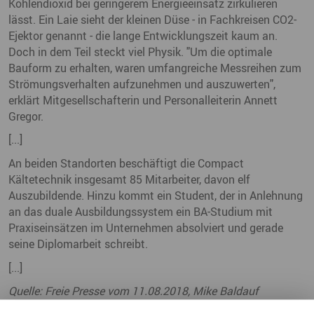
Kohlendioxid bei geringerem Energieeinsatz zirkulieren
lässt. Ein Laie sieht der kleinen Düse - in Fachkreisen CO2-
Ejektor genannt - die lange Entwicklungszeit kaum an.
Doch in dem Teil steckt viel Physik. "Um die optimale
Bauform zu erhalten, waren umfangreiche Messreihen zum
Strömungsverhalten aufzunehmen und auszuwerten",
erklärt Mitgesellschafterin und Personalleiterin Annett
Gregor.
[...]
An beiden Standorten beschäftigt die Compact
Kältetechnik insgesamt 85 Mitarbeiter, davon elf
Auszubildende. Hinzu kommt ein Student, der in Anlehnung
an das duale Ausbildungssystem ein BA-Studium mit
Praxiseinsätzen im Unternehmen absolviert und gerade
seine Diplomarbeit schreibt.
[...]
Quelle: Freie Presse vom 11.08.2018, Mike Baldauf