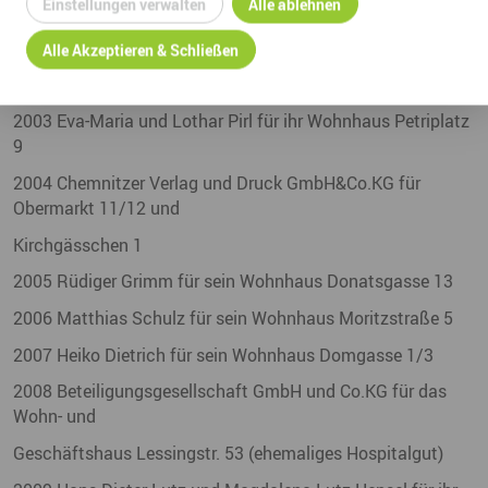
Einstellungen verwalten
Alle ablehnen
2001 Petra Bergmann Welp für ihr Bürgerhaus
Wasserturmstraße 34
Alle Akzeptieren & Schließen
2002 Eigentümergemeinschaft für die Kreuzgasse 7
2003 Eva-Maria und Lothar Pirl für ihr Wohnhaus Petriplatz
9
2004 Chemnitzer Verlag und Druck GmbH&Co.KG für
Obermarkt 11/12 und
Kirchgässchen 1
2005 Rüdiger Grimm für sein Wohnhaus Donatsgasse 13
2006 Matthias Schulz für sein Wohnhaus Moritzstraße 5
2007 Heiko Dietrich für sein Wohnhaus Domgasse 1/3
2008 Beteiligungsgesellschaft GmbH und Co.KG für das
Wohn- und
Geschäftshaus Lessingstr. 53 (ehemaliges Hospitalgut)