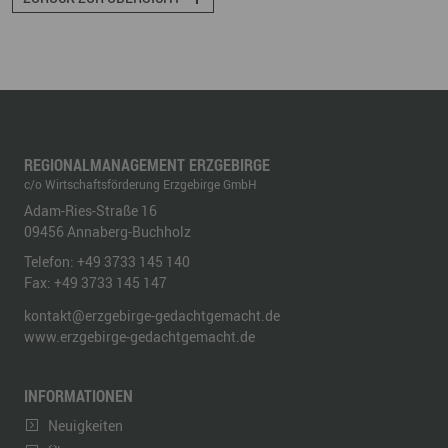
REGIONALMANAGEMENT ERZGEBIRGE
c/o Wirtschaftsförderung Erzgebirge GmbH
Adam-Ries-Straße 16
09456
Annaberg-Buchholz
Telefon:
+49 3733 145 140
Fax:
+49 3733 145 147
kontakt@erzgebirge-gedachtgemacht.de
www.erzgebirge-gedachtgemacht.de
INFORMATIONEN
Neuigkeiten