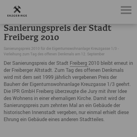
News, Neuigkeiten & Nachrichten aus dem Erzgebirge
San
Sanierungspreis der Stadt
Freiberg 2010
Sanierungspreis 2010 für die Eigentumswohnanlage Kreuzgasse 1/3 -
Verleihung zum Tag des offenen Denkmals am 12. September
Der Sanierungspreis der Stadt
Freiberg
2010 bleibt erneut in
der Freiberger Altstadt. Zum Tag des offenen Denkmals
wird mit dem seit 1999 jährlich vergebenen Preis der
Bauherr der Eigentumswohnanlage Kreuzgasse 1/3 geehrt.
Die IPR GmbH Freiberg überzeugte die Jury mit ihrer Idee
des Wohnens in einer ehemaligen Kirche. Damit wird der
Sanierungspreis zum zehnten Mal an ein Gebäude der
historischen Innenstadt vergeben, nur einmal erhielt diese
Ehrung ein Gebäude eines anderen Stadtteiles.