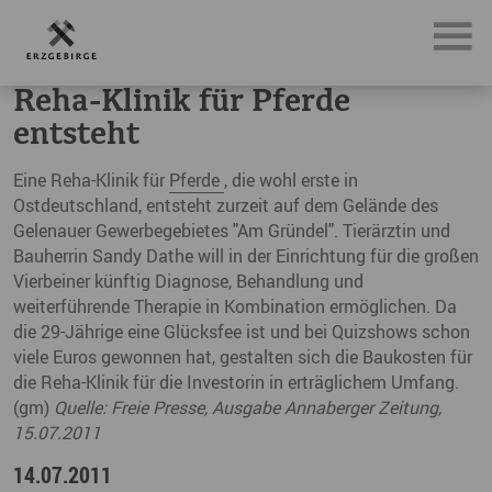
News, Neuigkeiten & Nachrichten aus dem Erzgebirge
Reh
Reha-Klinik für Pferde
entsteht
Eine Reha-Klinik für
Pferde
, die wohl erste in
Ostdeutschland, entsteht zurzeit auf dem Gelände des
Gelenauer Gewerbegebietes "Am Gründel". Tierärztin und
Bauherrin Sandy Dathe will in der Einrichtung für die großen
Vierbeiner künftig Diagnose, Behandlung und
weiterführende Therapie in Kombination ermöglichen. Da
die 29-Jährige eine Glücksfee ist und bei Quizshows schon
viele Euros gewonnen hat, gestalten sich die Baukosten für
die Reha-Klinik für die Investorin in erträglichem Umfang.
(gm)
Quelle: Freie Presse, Ausgabe Annaberger Zeitung,
15.07.2011
14.07.2011