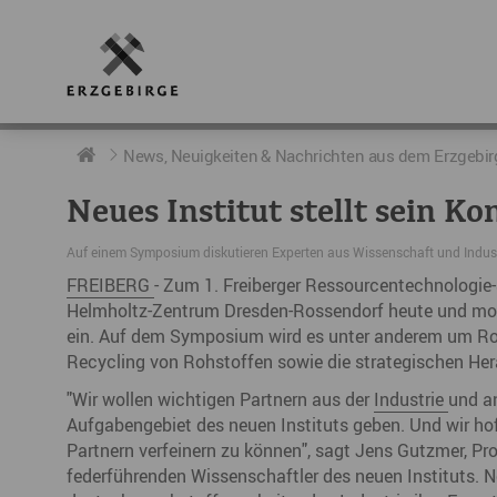
RUND UMS ERZGEBIRGE
AKTUELLES
DIE BOTSCHAFTER
News, Neuigkeiten & Nachrichten aus dem Erzgebir
Neues Institut stellt sein Ko
Geschichte
Neuigkeiten
Botschafter im Überblick
Auf einem Symposium diskutieren Experten aus Wissenschaft und Indust
Geografie
Podcast „hERZschlag“
Botschafterveranstaltungen
FREIBERG
- Zum 1. Freiberger Ressourcentechnologi
Helmholtz-Zentrum Dresden-Rossendorf heute und morg
Der Erzgebirgskreis
ein. Auf dem Symposium wird es unter anderem um Ro
Städte im Erzgebirge
Recycling von Rohstoffen sowie die strategischen Her
"Wir wollen wichtigen Partnern aus der
Industrie
und a
Erzgebirgskrimi
Aufgabengebiet des neuen Instituts geben. Und wir hof
Partnern verfeinern zu können", sagt Jens Gutzmer, Prof
Fakten
federführenden Wissenschaftler des neuen Instituts. N