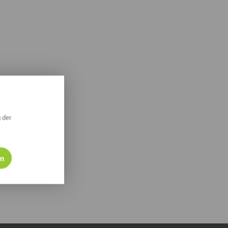
ympische Winterspiele 2026
eizeit
esundheit & Wellness
atur & Landschaft
lsperren und Stauseen im Erzgebirge
rlaubsregion Erzgebirge
 der
eihnachten
en