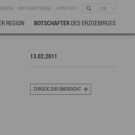
Sprachm
Wonach suchen Sie?
DE
RESSE
INFO-MATERIAL
KONTAKT
ER REGION
BOTSCHAFTER
DES ERZGEBIRGES
EBENSREGION
EWSLETTER
13.02.2011
amilienleben
ewsletter
ildung
ohnen & Hausbau
ZURÜCK ZUR ÜBERSICHT
ultur
ligion
Dialekt
Essen
rzgebirgische Volkskunst
ortliche Aktivitäten