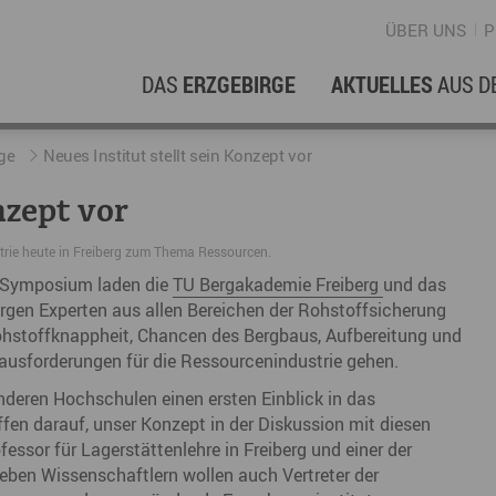
ÜBER UNS
P
DAS
ERZGEBIRGE
AKTUELLES
AUS D
WIRTSCHAFTSREGION
ERFOLGSGESCHICHTEN
L
N
ge
Neues Institut stellt sein Konzept vor
nzept vor
Stellenangebote im Erzgebirge
hERZgeschichten
F
N
rie heute in Freiberg zum Thema Ressourcen.
Wirtschaftsstandort
Unternehmensgeschichten
B
e-Symposium laden die
TU Bergakademie Freiberg
und das
en Experten aus allen Bereichen der Rohstoffsicherung
Arbeiten im Erzgebirge
kurz ERZählt
W
hstoffknappheit, Chancen des Bergbaus, Aufbereitung und
Coworking Spaces im Erzgebirge
K
ausforderungen für die Ressourcenindustrie gehen.
Re
nderen Hochschulen einen ersten Einblick in das
fen darauf, unser Konzept in der Diskussion mit diesen
DER FILM
E
essor für Lagerstättenlehre in Freiberg und einer der
eben Wissenschaftlern wollen auch Vertreter der
Sp