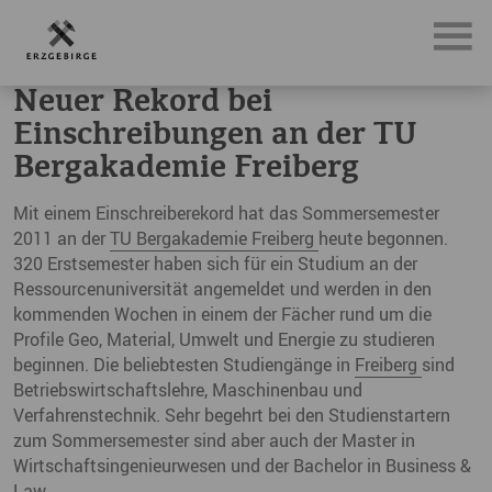
News, Neuigkeiten & Nachrichten aus dem Erzgebirge
Ne
Neuer Rekord bei
Einschreibungen an der TU
Bergakademie Freiberg
Mit einem Einschreiberekord hat das Sommersemester
2011 an der
TU Bergakademie Freiberg
heute begonnen.
320 Erstsemester haben sich für ein Studium an der
Ressourcenuniversität angemeldet und werden in den
kommenden Wochen in einem der Fächer rund um die
Profile Geo, Material, Umwelt und Energie zu studieren
beginnen. Die beliebtesten Studiengänge in
Freiberg
sind
Betriebswirtschaftslehre, Maschinenbau und
Verfahrenstechnik. Sehr begehrt bei den Studienstartern
zum Sommersemester sind aber auch der Master in
Wirtschaftsingenieurwesen und der Bachelor in Business &
Law.