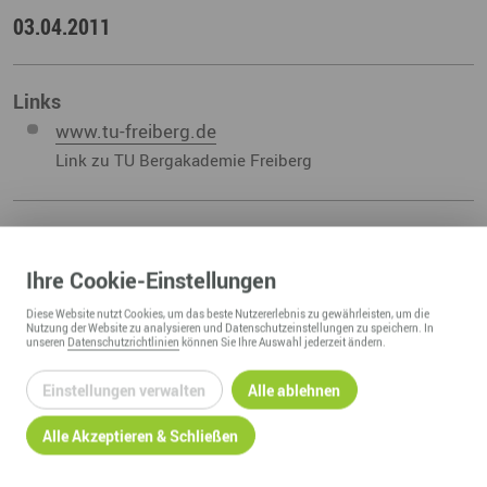
03.04.2011
Links
www.tu-freiberg.de
Link zu TU Bergakademie Freiberg
Ihre
Cookie
-Einstellungen
ZURÜCK ZUR ÜBERSICHT
Diese
Website
nutzt Cookies, um das beste Nutzererlebnis zu gewährleisten, um die
Nutzung der
Website
zu analysieren und Datenschutzeinstellungen zu speichern. In
unseren
Datenschutzrichtlinien
können Sie Ihre Auswahl jederzeit ändern.
Einstellungen verwalten
Alle ablehnen
Alle Akzeptieren & Schließen
REGIONALMANAGEMENT ERZGEBIRGE
c/o Wirtschaftsförderung Erzgebirge GmbH