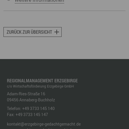
ZURÜCK ZUR ÜBERSICHT
REGIONALMANAGEMENT ERZGEBIRGE
c/o Wirtschaftsförderung Erzgebirge GmbH
Adam-Ries-Straße 16
09456
Annaberg-Buchholz
Telefon:
+49 3733 145 140
Fax:
+49 3733 145 147
kontakt@erzgebirge-gedachtgemacht.de