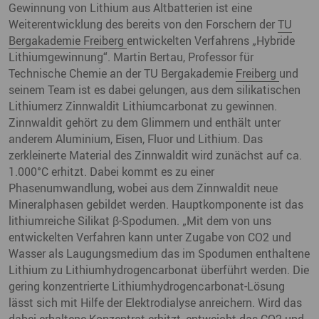
Gewinnung von Lithium aus Altbatterien ist eine
Weiterentwicklung des bereits von den Forschern der
TU
Bergakademie Freiberg
entwickelten Verfahrens „Hybride
Lithiumgewinnung“. Martin Bertau, Professor für
Technische Chemie an der TU Bergakademie
Freiberg
und
seinem Team ist es dabei gelungen, aus dem silikatischen
Lithiumerz Zinnwaldit Lithiumcarbonat zu gewinnen.
Zinnwaldit gehört zu dem Glimmern und enthält unter
anderem Aluminium, Eisen, Fluor und Lithium. Das
zerkleinerte Material des Zinnwaldit wird zunächst auf ca.
1.000°C erhitzt. Dabei kommt es zu einer
Phasenumwandlung, wobei aus dem Zinnwaldit neue
Mineralphasen gebildet werden. Hauptkomponente ist das
lithiumreiche Silikat β-Spodumen. „Mit dem von uns
entwickelten Verfahren kann unter Zugabe von CO2 und
Wasser als Laugungsmedium das im Spodumen enthaltene
Lithium zu Lithiumhydrogencarbonat überführt werden. Die
gering konzentrierte Lithiumhydrogencarbonat-Lösung
lässt sich mit Hilfe der Elektrodialyse anreichern. Wird das
dabei erhaltene Konzentrat erhitzt, entweicht das CO2 und