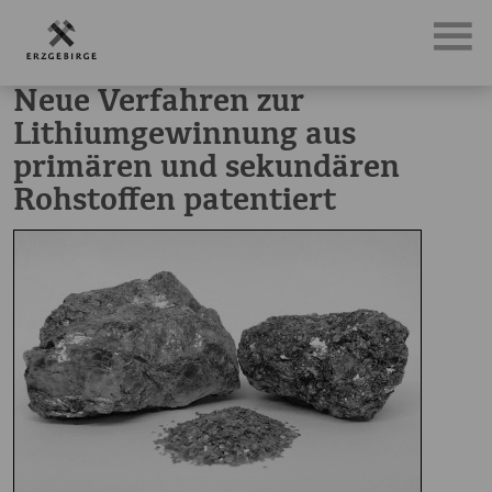
News, Neuigkeiten & Nachrichten aus dem Erzgebirge
Ne
Neue Verfahren zur
Lithiumgewinnung aus
primären und sekundären
Rohstoffen patentiert