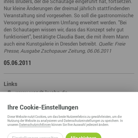
ihres Bruders, der die Schautage eingeführt hat, fortsetzen.
Nur kleine Änderungen der dreimal jährlich stattfindenden
Veranstaltung sind vorgesehen. So soll die gastronomische
Versorgung in geringerem Umfang erweitert werden. "Bei
den Schautagen wissen wir, dass das Konzept sehr gut
funktioniert", bestätigte Claudia Baer, die mit ihrem Mann
auch eine Kunstgalerie in Dresden betreibt.
Quelle: Freie
Presse, Ausgabe Zschopauer Zeitung, 06.06.2011
05.06.2011
Links
www.wendt-kuehn.de
Link zur Wendt & Kühn KG
Ihre
Cookie
-Einstellungen
Diese
Website
nutzt Cookies, um das beste Nutzererlebnis zu gewährleisten, um die
Nutzung der
Website
zu analysieren und Datenschutzeinstellungen zu speichern. In
unseren
Datenschutzrichtlinien
können Sie Ihre Auswahl jederzeit ändern.
ZURÜCK ZUR ÜBERSICHT