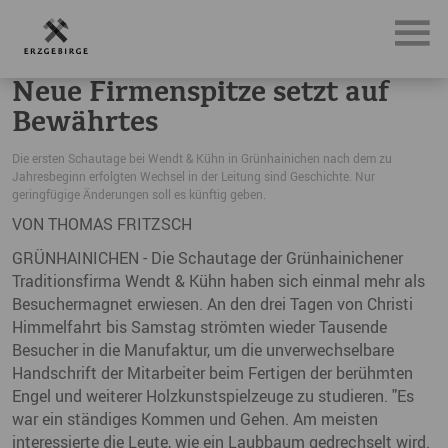
News, Neuigkeiten & Nachrichten aus dem Erzgebirge
Ne
Neue Firmenspitze setzt auf
Bewährtes
Die ersten Schautage bei Wendt & Kühn in Grünhainichen nach dem zu
Jahresbeginn erfolgten Wechsel in der Leitung sind Geschichte. Nur
geringfügige Änderungen soll es künftig geben.
VON THOMAS FRITZSCH
GRÜNHAINICHEN - Die Schautage der Grünhainichener
Traditionsfirma Wendt & Kühn haben sich einmal mehr als
Besuchermagnet erwiesen. An den drei Tagen von Christi
Himmelfahrt bis Samstag strömten wieder Tausende
Besucher in die Manufaktur, um die unverwechselbare
Handschrift der Mitarbeiter beim Fertigen der berühmten
Engel und weiterer Holzkunstspielzeuge zu studieren. "Es
war ein ständiges Kommen und Gehen. Am meisten
interessierte die Leute, wie ein Laubbaum gedrechselt wird.