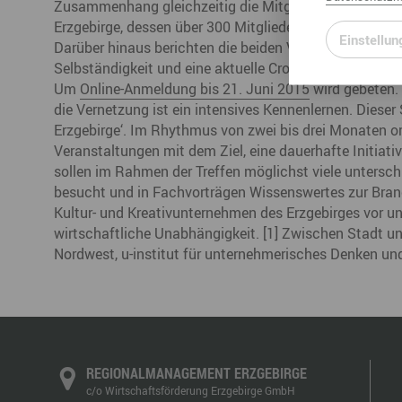
Zusammenhang gleichzeitig die Mitglieder einer andere
Erzgebirge, dessen über 300 Mitglieder sich bereits 
Einstellun
Darüber hinaus berichten die beiden Vertreterinnen des
Selbständigkeit und eine aktuelle Crowdfunding-Kampag
Um
Online-Anmeldung bis 21. Juni 2015
wird gebeten. 
die Vernetzung ist ein intensives Kennenlernen. Dieser 
Erzgebirge‘. Im Rhythmus von zwei bis drei Monaten 
Veranstaltungen mit dem Ziel, eine dauerhafte Initiativ
sollen im Rahmen der Treffen möglichst viele untersch
besucht und in Fachvorträgen Wissenswertes zur Branc
Kultur- und Kreativunternehmen des Erzgebirges vor un
wirtschaftliche Unabhängigkeit. [1] Zwischen Stadt un
Nordwest, u-institut für unternehmerisches Denken und
REGIONALMANAGEMENT ERZGEBIRGE
c/o Wirtschaftsförderung Erzgebirge GmbH