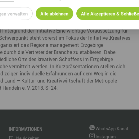
n erzgebirgischen Initiative: dem Sozialen Netzwerk
seit 2007 zu Themen des sozialen Netzwerkens austauschen.
gen verwalten
Alle ablehnen
Alle Akzeptieren & Schließ
 Modelabels mydearlove über ihren Start in die
ne. Die Teilnahme an der Veranstaltung ist kostenfrei.
Hintergrund der Initiative Eine wichtige Voraussetzung für
Schwerpunkt steht vorerst im Fokus der Initiative ‚Kreatives
organisiert das Regionalmanagement Erzgebirge
e durch die Vertreter der Branche zu etablieren. Dabei
iedliche Orte des kreativen Schaffens im Erzgebirge
he vermittelt werden. In Kurzpräsentationen stellen sich
d zeigen individuelle Erfahrungen auf dem Weg in die
d Land – Kultur- und Kreativwirtschaft der Metropole
 Handeln e. V. 2013, S. 24.
INFORMATIONEN
WhatsApp Kanal
Instagram
Neuigkeiten