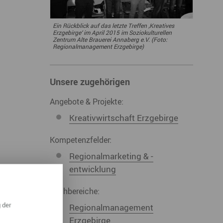
ympische Winterspiele 2026
Ein Rückblick auf das letzte Treffen ‚Kreatives
eizeit
Erzgebirge‘ im April 2015 im Soziokulturellen
Zentrum Alte Brauerei Annaberg e.V. (Foto:
Regionalmanagement Erzgebirge)
esundheit & Wellness
atur & Landschaft
Unsere zugehörigen
lsperren und Stauseen im Erzgebirge
Angebote & Projekte:
rlaubsregion Erzgebirge
Kreativwirtschaft Erzgebirge
eihnachten
Kompetenzfelder:
Regionalmarketing & -
entwicklung
Fachbereiche:
 der
Regionalmanagement
Erzgebirge