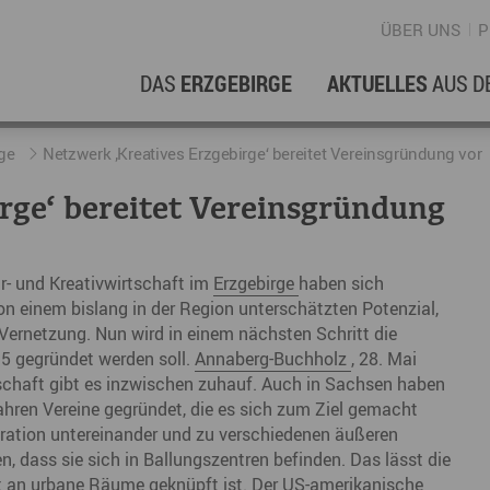
ÜBER UNS
P
DAS
ERZGEBIRGE
AKTUELLES
AUS D
WIRTSCHAFTSREGION
ERFOLGSGESCHICHTEN
L
N
ge
Netzwerk ‚Kreatives Erzgebirge‘ bereitet Vereinsgründung vor
rge‘ bereitet Vereinsgründung
Stellenangebote im Erzgebirge
hERZgeschichten
F
N
Wirtschaftsstandort
Unternehmensgeschichten
B
r- und Kreativwirtschaft im
Erzgebirge
haben sich
von einem bislang in der Region unterschätzten Potenzial,
Arbeiten im Erzgebirge
kurz ERZählt
W
Vernetzung. Nun wird in einem nächsten Schritt die
Coworking Spaces im Erzgebirge
K
15 gegründet werden soll.
Annaberg-Buchholz
, 28. Mai
rtschaft gibt es inzwischen zuhauf. Auch in Sachsen haben
Re
Jahren Vereine gegründet, die es sich zum Ziel gemacht
DER FILM
ation untereinander und zu verschiedenen äußeren
E
, dass sie sich in Ballungszentren befinden. Das lässt die
Sp
t an urbane Räume geknüpft ist. Der US-amerikanische