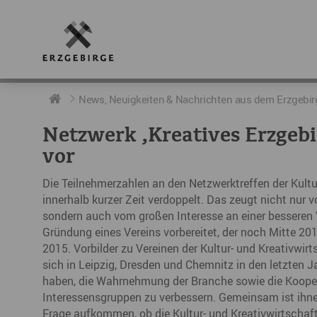
RUND UMS ERZGEBIRGE
AKTUELLES
DIE BOTSCHAFTER
News, Neuigkeiten & Nachrichten aus dem Erzgebir
Netzwerk ‚Kreatives Erzgebi
Geschichte
Neuigkeiten
Botschafter im Überblick
vor
Geografie
Podcast „hERZschlag“
Botschafterveranstaltungen
Die Teilnehmerzahlen an den Netzwerktreffen der Kultu
innerhalb kurzer Zeit verdoppelt. Das zeugt nicht nur 
Der Erzgebirgskreis
sondern auch vom großen Interesse an einer besseren 
Städte im Erzgebirge
Gründung eines Vereins vorbereitet, der noch Mitte 20
2015. Vorbilder zu Vereinen der Kultur- und Kreativwi
Erzgebirgskrimi
sich in Leipzig, Dresden und Chemnitz in den letzten 
haben, die Wahrnehmung der Branche sowie die Kooper
Fakten
Interessensgruppen zu verbessern. Gemeinsam ist ihnen
Frage aufkommen, ob die Kultur- und Kreativwirtschaf