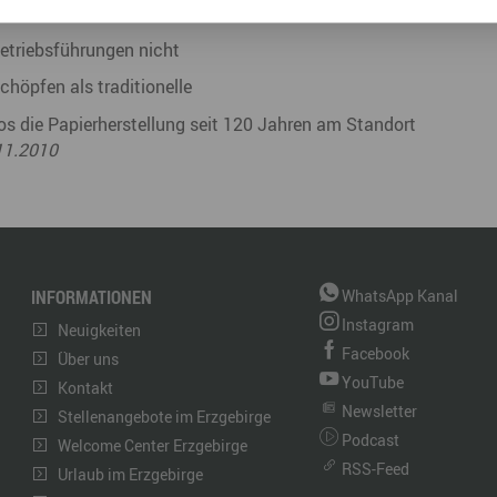
Uhr wird in der
etriebsführungen nicht
höpfen als traditionelle
s die Papierherstellung seit 120 Jahren am Standort
.11.2010
INFORMATIONEN
WhatsApp Kanal
Instagram
Neuigkeiten
Facebook
Über uns
YouTube
Kontakt
Newsletter
Stellenangebote im Erzgebirge
Podcast
Welcome Center Erzgebirge
RSS-Feed
Urlaub im Erzgebirge