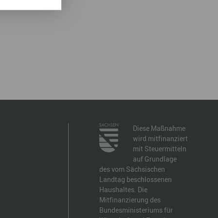
Diese Maßnahme
wird mitfinanziert
mit Steuermitteln
auf Grundlage
des vom Sächsischen
Landtag beschlossenen
Haushaltes. Die
Mitfinanzierung des
Bundesministeriums für