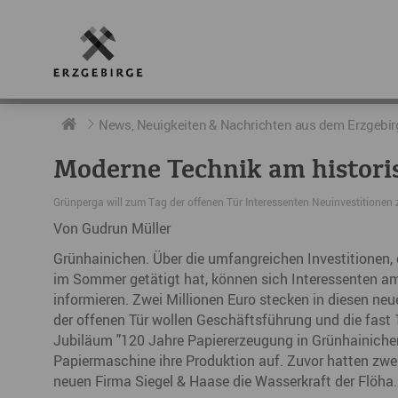
RUND UMS ERZGEBIRGE
AKTUELLES
DIE BOTSCHAFTER
News, Neuigkeiten & Nachrichten aus dem Erzgebir
Moderne Technik am histori
Geschichte
Neuigkeiten
Botschafter im Überblick
Grünperga will zum Tag der offenen Tür Interessenten Neuinvestitionen
Geografie
Podcast „hERZschlag“
Botschafterveranstaltungen
Von Gudrun Müller
Der Erzgebirgskreis
Grünhainichen. Über die umfangreichen Investitionen,
im Sommer getätigt hat, können sich Interessenten a
Städte im Erzgebirge
informieren. Zwei Millionen Euro stecken in diesen ne
der offenen Tür wollen Geschäftsführung und die fas
Erzgebirgskrimi
Jubiläum "120 Jahre Papiererzeugung in Grünhainiche
Papiermaschine ihre Produktion auf. Zuvor hatten zwe
Fakten
neuen Firma Siegel & Haase die Wasserkraft der Flöha.