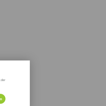
ympische Winterspiele 2026
eizeit
esundheit & Wellness
atur & Landschaft
lsperren und Stauseen im Erzgebirge
rlaubsregion Erzgebirge
eihnachten
 der
en