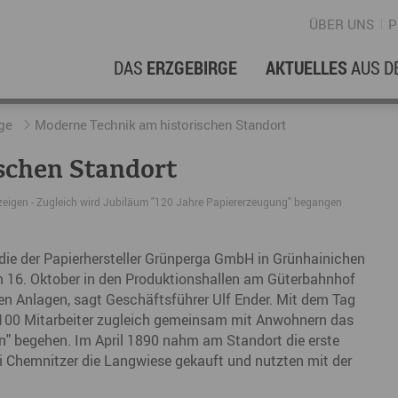
ÜBER UNS
P
DAS
ERZGEBIRGE
AKTUELLES
AUS D
WIRTSCHAFTSREGION
ERFOLGSGESCHICHTEN
L
N
ge
Moderne Technik am historischen Standort
schen Standort
Stellenangebote im Erzgebirge
hERZgeschichten
F
N
 zeigen - Zugleich wird Jubiläum "120 Jahre Papiererzeugung" begangen
Wirtschaftsstandort
Unternehmensgeschichten
B
Arbeiten im Erzgebirge
kurz ERZählt
W
 die der Papierhersteller Grünperga GmbH in Grünhainichen
m 16. Oktober in den Produktionshallen am Güterbahnhof
Coworking Spaces im Erzgebirge
K
uen Anlagen, sagt Geschäftsführer Ulf Ender. Mit dem Tag
Re
t 100 Mitarbeiter zugleich gemeinsam mit Anwohnern das
n" begehen. Im April 1890 nahm am Standort die erste
DER FILM
E
i Chemnitzer die Langwiese gekauft und nutzten mit der
Sp