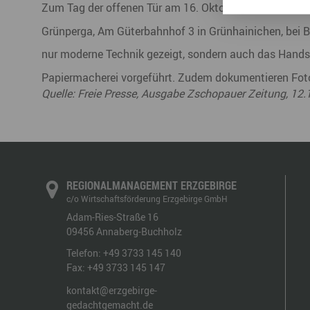
Zum Tag der offenen Tür am 16. Oktober von 10 bis 16 
Grünperga, Am Güterbahnhof 3 in Grünhainichen, bei B
nur moderne Technik gezeigt, sondern auch das Handsc
Papiermacherei vorgeführt. Zudem dokumentieren Foto
Quelle: Freie Presse, Ausgabe Zschopauer Zeitung, 12
REGIONALMANAGEMENT ERZGEBIRGE
c/o Wirtschaftsförderung Erzgebirge GmbH
Adam-Ries-Straße 16
09456
Annaberg-Buchholz
Telefon:
+49 3733 145 140
Fax:
+49 3733 145 147
kontakt@erzgebirge-
gedachtgemacht.de