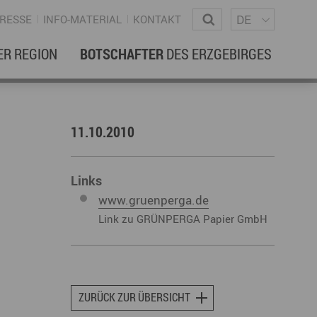
Sprachm
Wonach suchen Sie?
DE
RESSE
INFO-MATERIAL
KONTAKT
ER REGION
BOTSCHAFTER
DES ERZGEBIRGES
EBENSREGION
EWSLETTER
11.10.2010
amilienleben
ewsletter
ildung
Links
www.gruenperga.de
ohnen & Hausbau
Link zu GRÜNPERGA Papier GmbH
ultur
ligion
Dialekt
Essen
rzgebirgische Volkskunst
ZURÜCK ZUR ÜBERSICHT
ortliche Aktivitäten